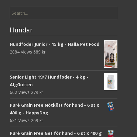
Search
for:
Hundar
Hundfoder Junior - 15 kg - Halla Pet Food
2084 Views
689
kr
Senior Light 19/7 Hundfoder - 4 kg -
AlgGutten
662 Views
279
kr
Puré Grain Free Nötkött för hund - 6 st x
400 g - HappyDog
631 Views
269
kr
Puré Grain Free Get för hund - 6 st x 400 g