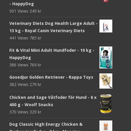
- HappyDog
501 Views
349
kr
Veterinary Diets Dog Health Large Adult -
13 kg - Royal Canin Veterinary Diets
441 Views
785
kr
Fit & Vital Mini Adult Hundfoder - 10 kg -
HappyDog
386 Views
769
kr
Gosedjur Golden Retriever - Rappa Toys
382 Views
279
kr
Chicken and Sage Våtfoder för Hund - 6 x
400 g - Woolf Snacks
370 Views
329
kr
Dog Classic High Energy Chicken &