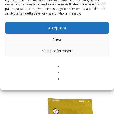
dessa tekniker kan vi behandla data som surfbeteende eller unika ID:n
Namn
*
på denna webbplats. Om du inte samtycker eller om du återkallar ditt
samtycke kan detta påverka vissa funktioner negativt.
E-post
*
Spara mitt namn, min e-postadress och webbplats i
Acceptera
denna webbläsare till nästa gång jag skriver en
Neka
kommentar.
Visa preferenser
Relaterade produkter