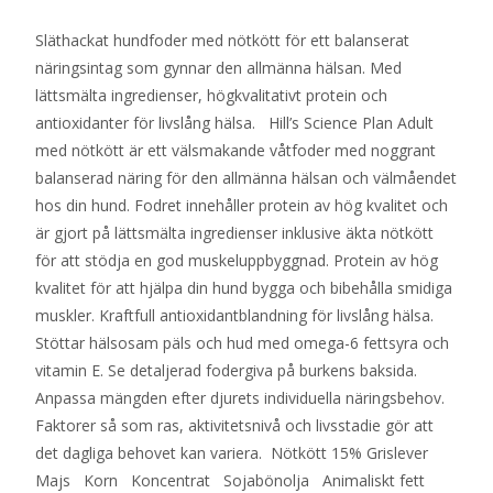
Släthackat hundfoder med nötkött för ett balanserat
näringsintag som gynnar den allmänna hälsan. Med
lättsmälta ingredienser, högkvalitativt protein och
antioxidanter för livslång hälsa. Hill’s Science Plan Adult
med nötkött är ett välsmakande våtfoder med noggrant
balanserad näring för den allmänna hälsan och välmåendet
hos din hund. Fodret innehåller protein av hög kvalitet och
är gjort på lättsmälta ingredienser inklusive äkta nötkött
för att stödja en god muskeluppbyggnad. Protein av hög
kvalitet för att hjälpa din hund bygga och bibehålla smidiga
muskler. Kraftfull antioxidantblandning för livslång hälsa.
Stöttar hälsosam päls och hud med omega-6 fettsyra och
vitamin E. Se detaljerad fodergiva på burkens baksida.
Anpassa mängden efter djurets individuella näringsbehov.
Faktorer så som ras, aktivitetsnivå och livsstadie gör att
det dagliga behovet kan variera. Nötkött 15% Grislever
Majs Korn Koncentrat Sojabönolja Animaliskt fett