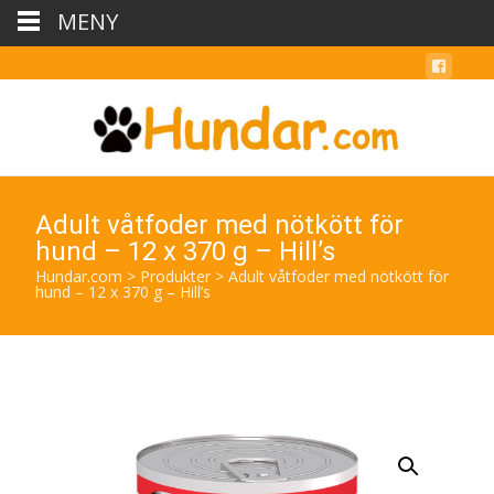
MENY
Adult våtfoder med nötkött för
hund – 12 x 370 g – Hill’s
Hundar.com
>
Produkter
>
Adult våtfoder med nötkött för
hund – 12 x 370 g – Hill’s