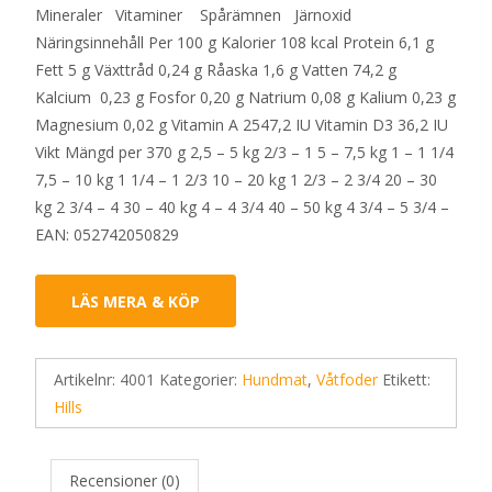
Mineraler Vitaminer Spårämnen Järnoxid
Näringsinnehåll Per 100 g Kalorier 108 kcal Protein 6,1 g
Fett 5 g Växttråd 0,24 g Råaska 1,6 g Vatten 74,2 g
Kalcium 0,23 g Fosfor 0,20 g Natrium 0,08 g Kalium 0,23 g
Magnesium 0,02 g Vitamin A 2547,2 IU Vitamin D3 36,2 IU
Vikt Mängd per 370 g 2,5 – 5 kg 2/3 – 1 5 – 7,5 kg 1 – 1 1/4
7,5 – 10 kg 1 1/4 – 1 2/3 10 – 20 kg 1 2/3 – 2 3/4 20 – 30
kg 2 3/4 – 4 30 – 40 kg 4 – 4 3/4 40 – 50 kg 4 3/4 – 5 3/4 –
EAN: 052742050829
LÄS MERA & KÖP
Artikelnr:
4001
Kategorier:
Hundmat
,
Våtfoder
Etikett:
Hills
Recensioner (0)