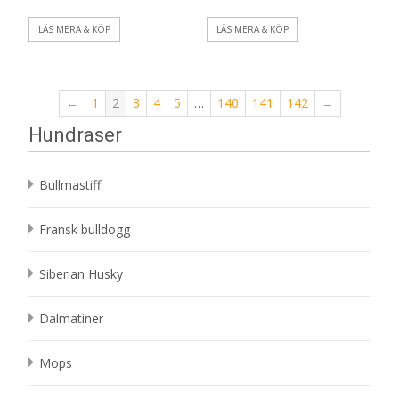
LÄS MERA & KÖP
LÄS MERA & KÖP
←
1
2
3
4
5
…
140
141
142
→
Hundraser
Bullmastiff
Fransk bulldogg
Siberian Husky
Dalmatiner
Mops