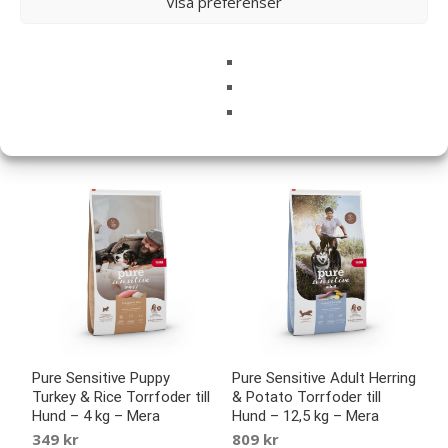
Visa preferenser
Pure Sensitive Junior
Pure Sensitive Puppy
Turkey & Rice Torrfoder till
Turkey & Rice Torrfoder till
Hund – 4 kg – Mera
Hund – 12,5 kg – Mera
389
kr
719
kr
LÄS MERA & KÖP
LÄS MERA & KÖP
Pure Sensitive Puppy
Pure Sensitive Adult Herring
Turkey & Rice Torrfoder till
& Potato Torrfoder till
Hund – 4 kg – Mera
Hund – 12,5 kg – Mera
349
kr
809
kr