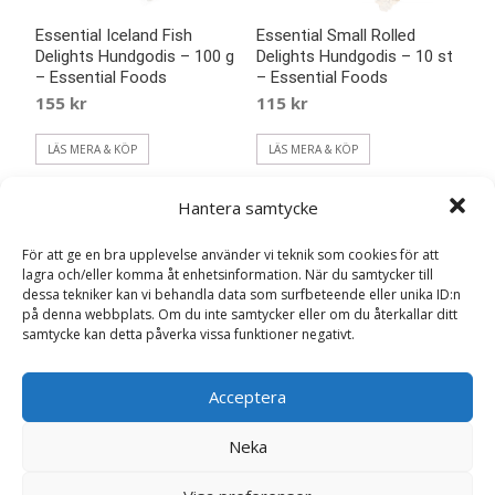
Essential Iceland Fish
Essential Small Rolled
Delights Hundgodis – 100 g
Delights Hundgodis – 10 st
– Essential Foods
– Essential Foods
155
kr
115
kr
LÄS MERA & KÖP
LÄS MERA & KÖP
Hantera samtycke
För att ge en bra upplevelse använder vi teknik som cookies för att
lagra och/eller komma åt enhetsinformation. När du samtycker till
dessa tekniker kan vi behandla data som surfbeteende eller unika ID:n
på denna webbplats. Om du inte samtycker eller om du återkallar ditt
samtycke kan detta påverka vissa funktioner negativt.
Acceptera
Neka
Essential Lamb Delights
Essential Large Rolled
Hundgodis – 120 g –
Delights Hundgodis – 5 st –