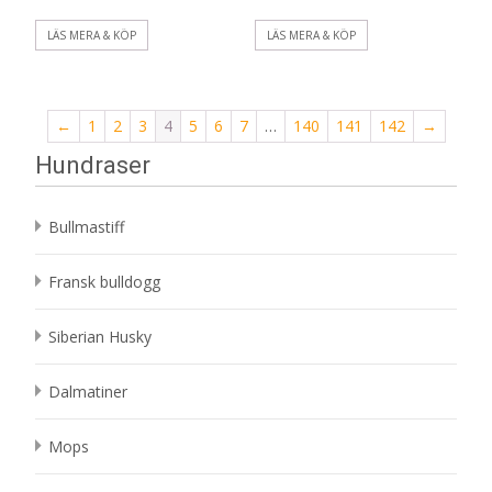
LÄS MERA & KÖP
LÄS MERA & KÖP
←
1
2
3
4
5
6
7
…
140
141
142
→
Hundraser
Bullmastiff
Fransk bulldogg
Siberian Husky
Dalmatiner
Mops