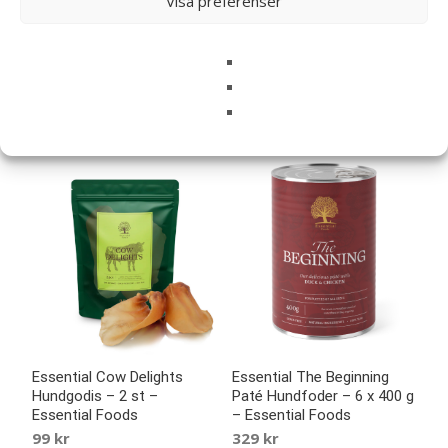
Visa preferenser
Essential Foods
Essential Foods
99
kr
159
kr
LÄS MERA & KÖP
LÄS MERA & KÖP
Essential The Beginning
Essential Cow Delights
Paté Hundfoder – 6 x 400 g
Hundgodis – 2 st –
– Essential Foods
Essential Foods
329
kr
99
kr