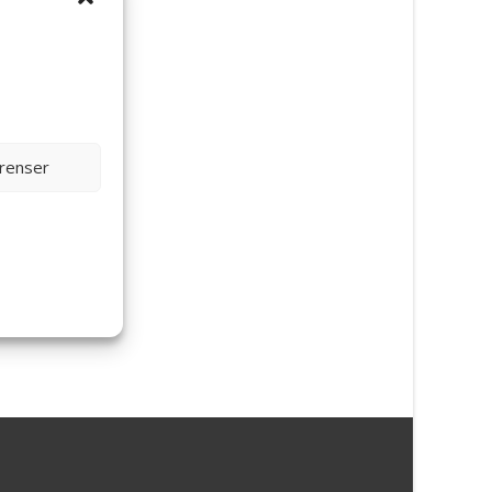
 till
a
erenser