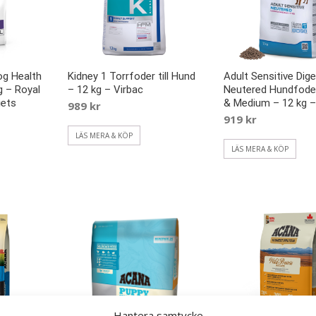
og Health
Kidney 1 Torrfoder till Hund
Adult Sensitive Dig
g – Royal
– 12 kg – Virbac
Neutered Hundfode
iets
& Medium – 12 kg –
989
kr
919
kr
LÄS MERA & KÖP
LÄS MERA & KÖP
Hantera samtycke