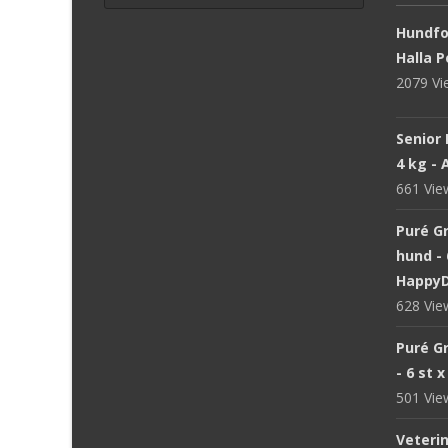
Hundfod
Halla P
2079 V
Senior 
4 kg -
661 Vi
Puré Gr
hund - 
Happy
628 Vi
Puré Gr
- 6 st 
501 Vi
Veteri