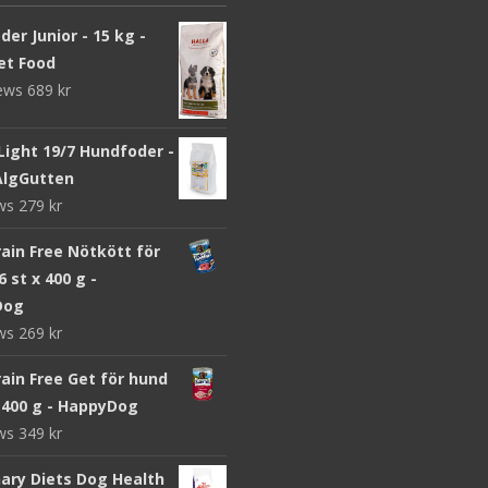
er Junior - 15 kg -
et Food
iews
689
kr
Light 19/7 Hundfoder -
 AlgGutten
ews
279
kr
ain Free Nötkött för
6 st x 400 g -
Dog
ews
269
kr
ain Free Get för hund
x 400 g - HappyDog
ews
349
kr
nary Diets Dog Health