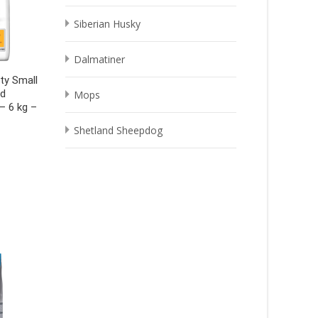
Siberian Husky
Dalmatiner
ity Small
ed
Mops
– 6 kg –
Shetland Sheepdog