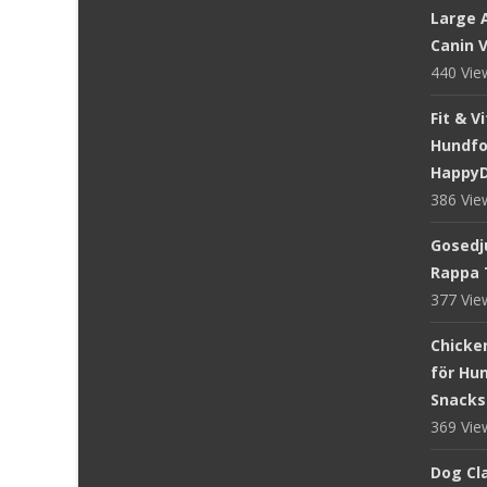
Large A
Canin V
440 Vi
Fit & V
Hundfod
Happy
386 Vi
Gosedju
Rappa 
377 Vi
Chicke
för Hun
Snacks
369 Vi
Dog Cl