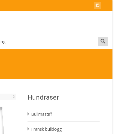
Search
ing
for:
Hundraser
Bullmastiff
Fransk bulldogg