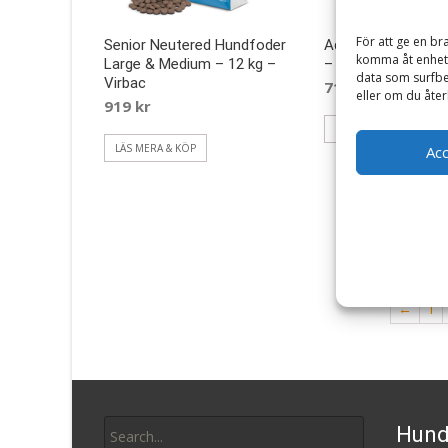
För att ge en br
Senior Neutered Hundfoder
Adult Dog Torrfode
komma åt enhets
Large & Medium – 12 kg –
– Acana
data som surfbe
Virbac
719
kr
eller om du åter
919
kr
LÄS MERA & KÖP
LÄS MERA & KÖP
Ac
←
1
Search
Hund
for: