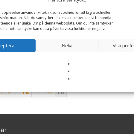
a upplevelse använder vi teknik som cookies för att lagra och/eller
r – 6 kg
Torrfoder Wild Prairie
information. När du samtycker till dessa tekniker kan vi behandla
Hund – 6 kg – Acan
teende eller unika ID:n på denna webbplats. Om du inte samtycker
879
kr
kallar ditt samtycke kan detta påverka vissa funktioner negativt.
Torrfoder Puppy
LÄS MERA & KÖP
Small/Medium – 6 kg –
ceptera
Neka
Visa pref
Acana
729
kr
LÄS MERA & KÖP
2
3
…
140
141
142
143
ar