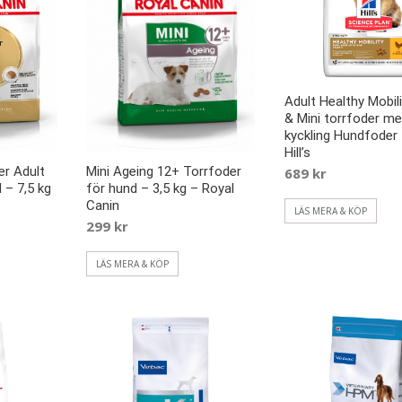
Adult Healthy Mobil
& Mini torrfoder m
kyckling Hundfoder 
Hill’s
Mini Ageing 12+ Torrfoder
er Adult
689
kr
för hund – 3,5 kg – Royal
 – 7,5 kg
Canin
LÄS MERA & KÖP
299
kr
LÄS MERA & KÖP