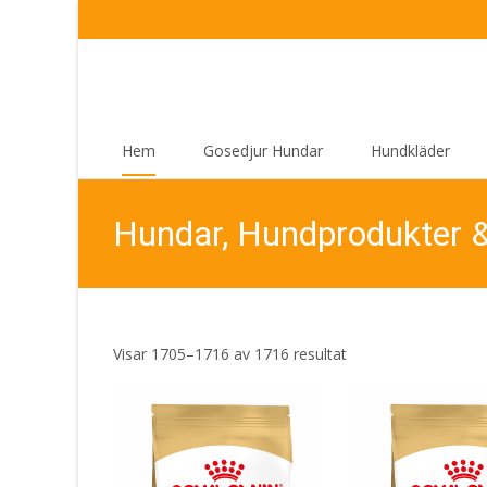
Skip
Hem
Gosedjur Hundar
Hundkläder
to
content
Hundar, Hundprodukter 
Sortera
Visar 1705–1716 av 1716 resultat
efter
senaste