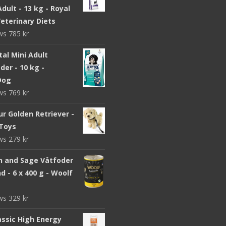
dult - 13 kg - Royal
eterinary Diets
ews
785
kr
ital Mini Adult
er - 10 kg -
Dog
ews
769
kr
r Golden Retriever -
Toys
ews
279
kr
n and Sage Våtfoder
d - 6 x 400 g - Woolf
ews
329
kr
assic High Energy