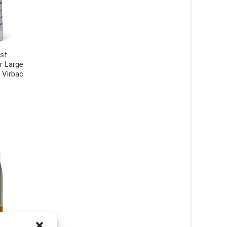
est
r Large
 Virbac