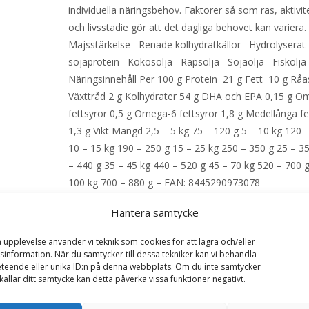
individuella näringsbehov. Faktorer så som ras, aktivit
och livsstadie gör att det dagliga behovet kan variera
Majsstärkelse Renade kolhydratkällor Hydrolyserat
sojaprotein Kokosolja Rapsolja Sojaolja Fiskolj
Näringsinnehåll Per 100 g Protein 21 g Fett 10 g Råa
Växttråd 2 g Kolhydrater 54 g DHA och EPA 0,15 g O
fettsyror 0,5 g Omega-6 fettsyror 1,8 g Medellånga fe
1,3 g Vikt Mängd 2,5 – 5 kg 75 – 120 g 5 – 10 kg 120 
10 – 15 kg 190 – 250 g 15 – 25 kg 250 – 350 g 25 – 3
– 440 g 35 – 45 kg 440 – 520 g 45 – 70 kg 520 – 700 
100 kg 700 – 880 g – EAN: 8445290973078
Hantera samtycke
LÄS MERA & KÖP
a upplevelse använder vi teknik som cookies för att lagra och/eller
information. När du samtycker till dessa tekniker kan vi behandla
teende eller unika ID:n på denna webbplats. Om du inte samtycker
Artikelnr:
28987
Kategorier:
Djurtyp
,
Hund
,
Hundma
kallar ditt samtycke kan detta påverka vissa funktioner negativt.
Mage och Tarm
,
Veterinärfoder
Etikett:
Purina Pro 