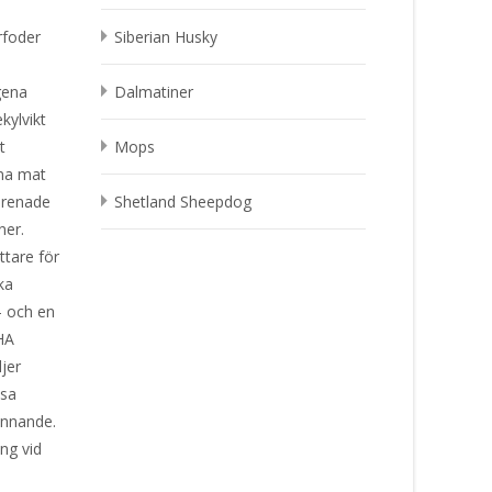
rfoder
Siberian Husky
gena
Dalmatiner
kylvikt
t
Mops
nna mat
 renade
Shetland Sheepdog
ner.
ttare för
ka
- och en
 HA
jer
ssa
finnande.
ng vid