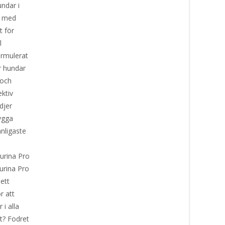
undar i
ll med
t för
l
ormulerat
r hundar
 och
ktiv
djer
bygga
anligaste
Purina Pro
urina Pro
ett
r att
i alla
t? Fodret