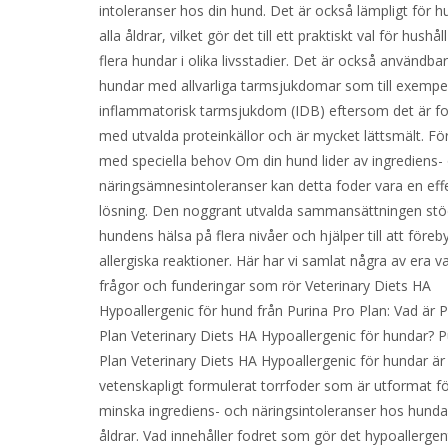
intoleranser hos din hund. Det är också lämpligt för h
alla åldrar, vilket gör det till ett praktiskt val för hushå
flera hundar i olika livsstadier. Det är också användbar
hundar med allvarliga tarmsjukdomar som till exempe
inflammatorisk tarmsjukdom (IDB) eftersom det är f
med utvalda proteinkällor och är mycket lättsmält. Fö
med speciella behov Om din hund lider av ingrediens-
näringsämnesintoleranser kan detta foder vara en effe
lösning. Den noggrant utvalda sammansättningen stö
hundens hälsa på flera nivåer och hjälper till att före
allergiska reaktioner. Här har vi samlat några av era v
frågor och funderingar som rör Veterinary Diets HA
Hypoallergenic för hund från Purina Pro Plan: Vad är 
Plan Veterinary Diets HA Hypoallergenic för hundar? P
Plan Veterinary Diets HA Hypoallergenic för hundar är 
vetenskapligt formulerat torrfoder som är utformat fö
minska ingrediens- och näringsintoleranser hos hundar 
åldrar. Vad innehåller fodret som gör det hypoallergen