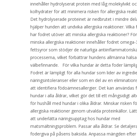
innehåller hydrolyserat protein med låg molekylvikt o
kolhydrater för att minimera risken för allergiska reakt
Det hydrolyserade proteinet är nedbrutet i mindre delar
hjälper hunden att undvika allergiska reaktioner. Vilka 
har fodret utöver att minska allergiska reaktioner? Fö
minska allergiska reaktioner innehåller fodret omega-
fettsyror som stödjer de naturliga antiinflammatorisk
processerna, vilket förbättrar hundens allmänna häls
välbefinnande. För vilka hundar är detta foder lämpli
Fodret är lämpligt för alla hundar som lider av ingredi
näringsintoleranser eller som en del av en eliminations
att identifiera födoämnesallergier. Det kan användas 
hundar i alla åldrar, vilket gör det till ett mångsidigt al
för hushåll med hundar i olika åldrar. Minskar risken fö
allergiska reaktioner genom utvalda proteinkällor. Lät
att underlätta näringsupptag hos hundar med
matsmältningsproblem. Passar alla åldrar. Se detaljer
fodergiva på påsens baksida. Anpassa mängden efter 