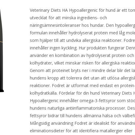
Veterinary Diets HA Hypoallergenic för hund är ett tor
utvecklat för att minska ingrediens- och
näringsämnesintoleranser hos hundar. Den hypoaller
formulan innehåller hydrolyserat protein med låg mole
som hjälper till att undvika allergiska reaktioner. Fodre
innehåller ingen kyckling. Hur produkten fungerar De
använder en kombination av hydrolyserat protein och
kolhydrater, vilket minskar risken för allergiska reaktio
Genom att proteinet bryts ner i mindre delar blir det lä
hundens kropp att tolerera det utan att utlösa allergis
reaktioner. Fodret är utformat med endast en protein
kolhydratkälla. Fördelar för din hund Veterinary Diets
Hypoallergenic innehåller omega-3-fettsyror som stöd
hundens naturliga antiinflammatoriska processer. De
fettsyror bidrar till hundens allmänna hälsa och välbe
Mångsidig användning Fodret är idealiskt för användni
eliminationsdieter för att identifiera matallergier eller