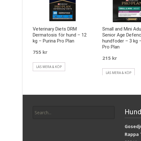
Veterinary Diets DRM
Small and Mini Adu
Dermatosis för hund – 12
Senior Age Defenc
kg – Purina Pro Plan
hundfoder – 3 kg 
Pro Plan
755
kr
215
kr
LÄS MERA & KÖP
LÄS MERA & KÖP
Search
Hund
for:
Gosedju
Rappa 