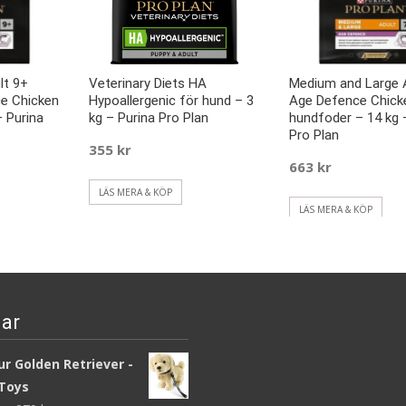
lt 9+
Veterinary Diets HA
Medium and Large 
e Chicken
Hypoallergenic för hund – 3
Age Defence Chick
– Purina
kg – Purina Pro Plan
hundfoder – 14 kg 
Pro Plan
355
kr
663
kr
LÄS MERA & KÖP
LÄS MERA & KÖP
ar
r Golden Retriever -
Toys