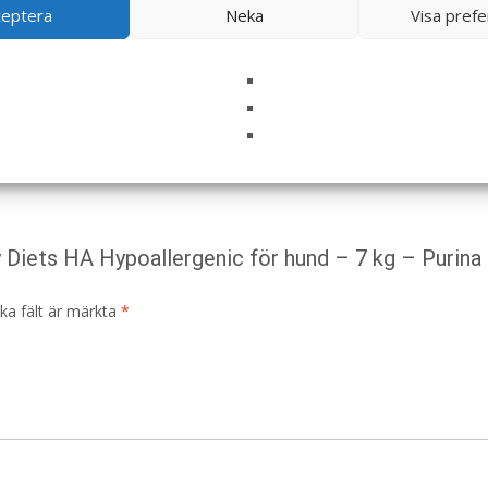
ceptera
Neka
Visa pref
y Diets HA Hypoallergenic för hund – 7 kg – Purina
ska fält är märkta
*