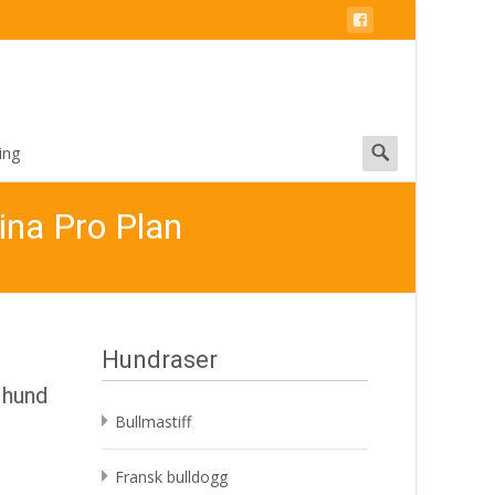
Search
ing
for:
ina Pro Plan
Hundraser
 hund
Bullmastiff
Fransk bulldogg