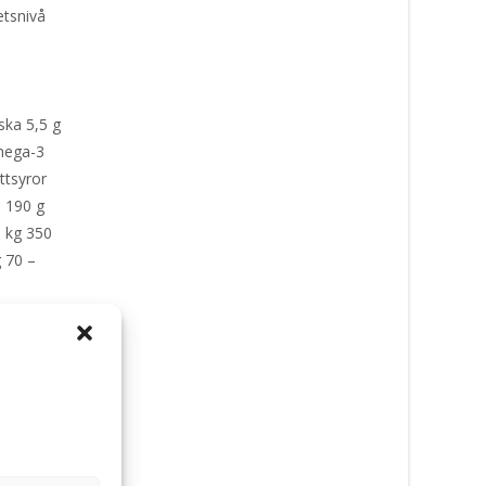
etsnivå
.
a
ska 5,5 g
mega-3
ttsyror
– 190 g
5 kg 350
g 70 –
t
,
plan