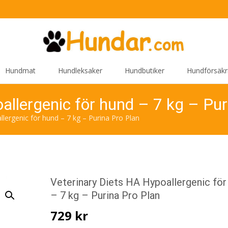
Hundmat
Hundleksaker
Hundbutiker
Hundförsäkr
allergenic för hund – 7 kg – Pur
llergenic för hund – 7 kg – Purina Pro Plan
Veterinary Diets HA Hypoallergenic för
– 7 kg – Purina Pro Plan
729
kr