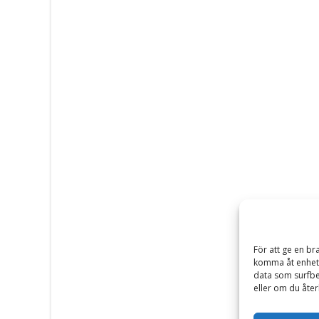
För att ge en br
komma åt enhets
data som surfbe
eller om du åter