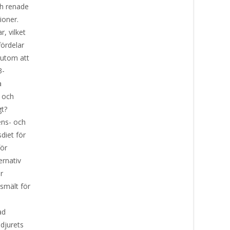
ch renade
ioner.
, vilket
fördelar
rutom att
3-
a
a och
gt?
ens- och
diet för
för
ternativ
r
tsmält för
ad
djurets