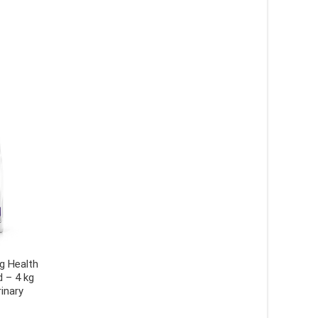
g Health
 – 4 kg
inary