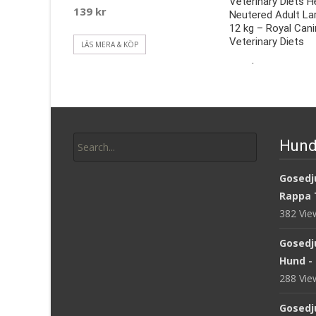
Veterinary Diets H
139
kr
Neutered Adult La
12 kg – Royal Cani
Veterinary Diets
LÄS MERA & KÖP
845
kr
LÄS MERA & KÖP
Search
Hund
for:
Gosedju
Rappa 
382 Vi
Gosedj
Hund -
288 Vi
Gosedj