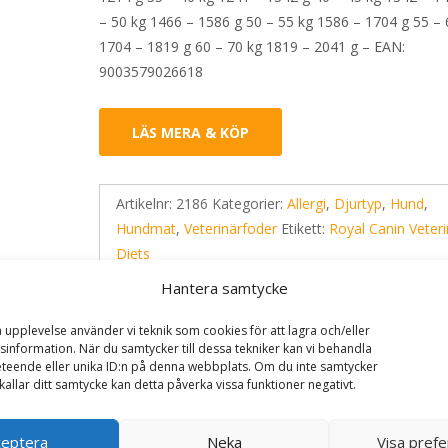
– 50 kg 1466 – 1586 g 50 – 55 kg 1586 – 1704 g 55 – 
1704 – 1819 g 60 – 70 kg 1819 – 2041 g – EAN:
9003579026618
LÄS MERA & KÖP
Artikelnr:
2186
Kategorier:
Allergi
,
Djurtyp
,
Hund
,
Hundmat
,
Veterinärfoder
Etikett:
Royal Canin Veteri
Diets
Hantera samtycke
a upplevelse använder vi teknik som cookies för att lagra och/eller
information. När du samtycker till dessa tekniker kan vi behandla
teende eller unika ID:n på denna webbplats. Om du inte samtycker
kallar ditt samtycke kan detta påverka vissa funktioner negativt.
ceptera
Neka
Visa pref