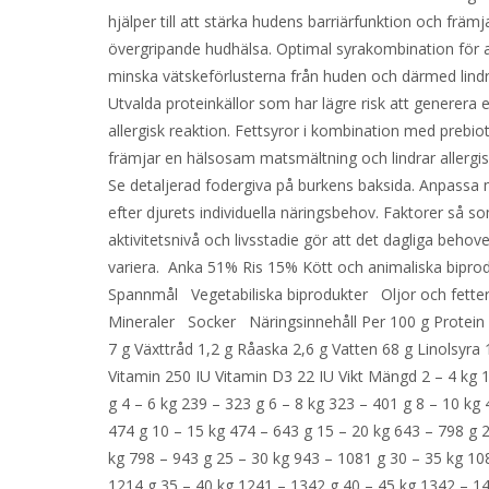
hjälper till att stärka hudens barriärfunktion och främj
övergripande hudhälsa. Optimal syrakombination för a
minska vätskeförlusterna från huden och därmed lindr
Utvalda proteinkällor som har lägre risk att generera 
allergisk reaktion. Fettsyror i kombination med prebi
främjar en hälsosam matsmältning och lindrar allerg
Se detaljerad fodergiva på burkens baksida. Anpass
efter djurets individuella näringsbehov. Faktorer så so
aktivitetsnivå och livsstadie gör att det dagliga behov
variera. Anka 51% Ris 15% Kött och animaliska bipr
Spannmål Vegetabiliska biprodukter Oljor och fett
Mineraler Socker Näringsinnehåll Per 100 g Protein 
7 g Växttråd 1,2 g Råaska 2,6 g Vatten 68 g Linolsyra 
Vitamin 250 IU Vitamin D3 22 IU Vikt Mängd 2 – 4 kg 
g 4 – 6 kg 239 – 323 g 6 – 8 kg 323 – 401 g 8 – 10 kg 
474 g 10 – 15 kg 474 – 643 g 15 – 20 kg 643 – 798 g 
kg 798 – 943 g 25 – 30 kg 943 – 1081 g 30 – 35 kg 10
1214 g 35 – 40 kg 1241 – 1342 g 40 – 45 kg 1342 – 1