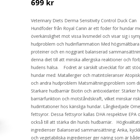
699
kr
Veterinary Diets Derma Sensitivity Control Duck Can
Hundfoder från Royal Canin är ett foder för hundar m
överkänslighet mot vissa livsmedel och visar sig i sy
hudproblem och hudinflammation Med högsmältbara
proteiner och en noggrant balanserad sammansättnin
denna diet till att minska allergiska reaktioner och för
hudens hälsa. Fodret är särskilt utvecklat för att stö
hundar med: Matallergier och matintoleranser Atopisk
och andra hudproblem Matsmältningsproblem som d
Starkare hudbarriär Biotin och antioxidanter: Stärker 
barriärfunktion och motståndskraft, vilket minskar ris
hudirritationer hos känsliga hundar. Långkedjade Om
fettsyror. Dessa fettsyror kallas DHA respektive EPA o
också till att stärka din hunds hudbarriär. Högkvalitat
ingredienser Balanserad sammansättning: Anka, kyckli
och vegetabiliska ingredienser ger näring som är båd