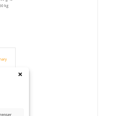
60 kg
nary
erenser