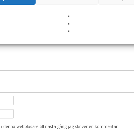
ry Diets Derma Sensitivity Control Duck Can Hundfo
ets”
ska fält är märkta
*
i denna webbläsare till nästa gång jag skriver en kommentar.