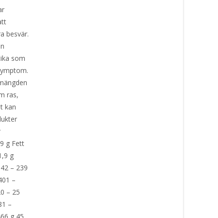
ar
tt
a besvär.
en
otika som
isymptom.
a mängden
m ras,
et kan
odukter
er
9 g Fett
1,9 g
142 – 239
401 –
20 – 25
81 –
466 g 45