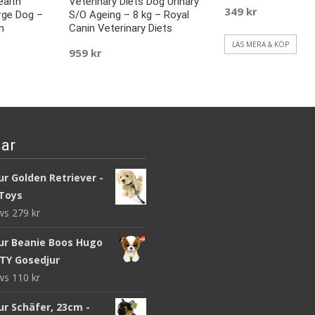
ealth
Veterinary Diets Dog Urinary
349
kr
rge Dog –
S/O Ageing – 8 kg – Royal
n
Canin Veterinary Diets
LÄS MERA & KÖP
959
kr
LÄS MERA & KÖP
ar
r Golden Retriever -
Toys
ews
279
kr
ur Beanie Boos Hugo
 TY Gosedjur
ews
110
kr
ur Schäfer, 23cm -