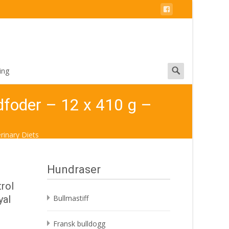
Search
ing
for:
dfoder – 12 x 410 g –
rinary Diets
Hundraser
trol
yal
Bullmastiff
Fransk bulldogg