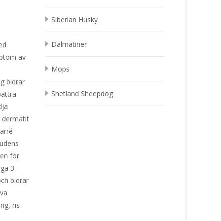
Siberian Husky
Dalmatiner
ed
mptom av
Mops
g bidrar
Shetland Sheepdog
bättra
dja
 dermatit
iarré
hudens
ken för
ega 3-
ch bidrar
iva
ng, ris
e