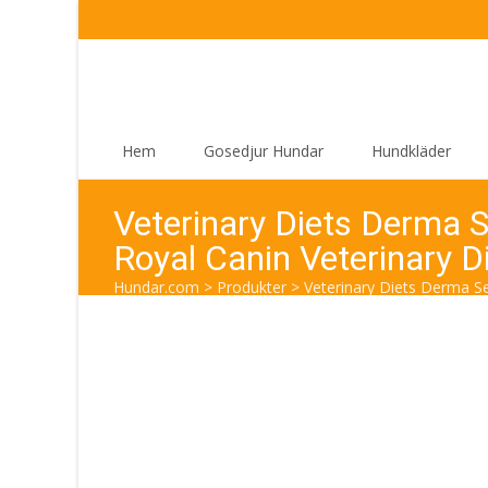
Skip
Hem
Gosedjur Hundar
Hundkläder
to
content
Veterinary Diets Derma S
Royal Canin Veterinary D
Hundar.com
>
Produkter
>
Veterinary Diets Derma Se