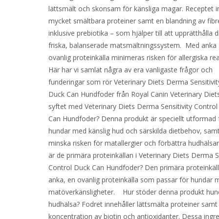
lättsmält och skonsam för känsliga magar. Receptet i
mycket smältbara proteiner samt en blandning av fibr
inklusive prebiotika – som hjälper till att upprätthålla 
friska, balanserade matsmältningssystem. Med anka
ovanlig proteinkälla minimeras risken för allergiska r
Här har vi samlat några av era vanligaste frågor och
funderingar som rör Veterinary Diets Derma Sensitivit
Duck Can Hundfoder från Royal Canin Veterinary Diet
syftet med Veterinary Diets Derma Sensitivity Contro
Can Hundfoder? Denna produkt är speciellt utformad 
hundar med känslig hud och särskilda dietbehov, samt
minska risken för matallergier och förbättra hudhälsa
är de primära proteinkällan i Veterinary Diets Derma Se
Control Duck Can Hundfoder? Den primära proteinkäll
anka, en ovanlig proteinkälla som passar för hundar 
matöverkänsligheter. Hur stöder denna produkt hu
hudhälsa? Fodret innehåller lättsmälta proteiner samt
koncentration av biotin och antioxidanter. Dessa ingr