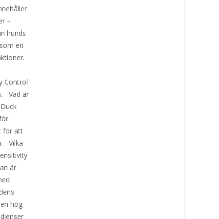
nnehåller
er –
din hunds
 som en
eaktioner.
y Control
s. Vad är
l Duck
för
 för att
n. Vilka
nsitivity
an är
med
ndens
 en hög
edienser