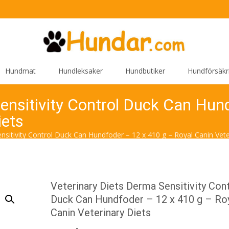
Hundmat
Hundleksaker
Hundbutiker
Hundförsäkr
ensitivity Control Duck Can Hun
iets
nsitivity Control Duck Can Hundfoder – 12 x 410 g – Royal Canin Vete
Veterinary Diets Derma Sensitivity Con
Duck Can Hundfoder – 12 x 410 g – Ro
Canin Veterinary Diets