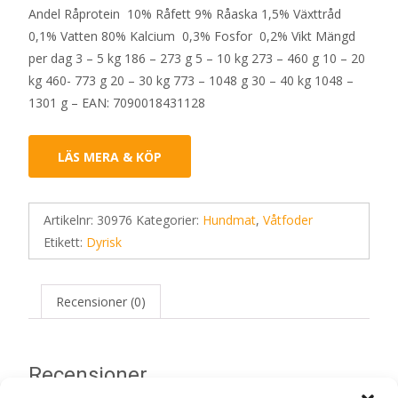
Andel Råprotein 10% Råfett 9% Råaska 1,5% Växttråd
0,1% Vatten 80% Kalcium 0,3% Fosfor 0,2% Vikt Mängd
per dag 3 – 5 kg 186 – 273 g 5 – 10 kg 273 – 460 g 10 – 20
kg 460- 773 g 20 – 30 kg 773 – 1048 g 30 – 40 kg 1048 –
1301 g – EAN: 7090018431128
LÄS MERA & KÖP
Artikelnr:
30976
Kategorier:
Hundmat
,
Våtfoder
Etikett:
Dyrisk
Recensioner (0)
Recensioner