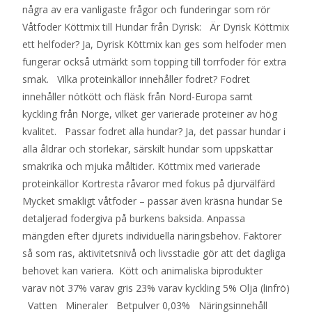
några av era vanligaste frågor och funderingar som rör
Våtfoder Köttmix till Hundar från Dyrisk: Är Dyrisk Köttmix
ett helfoder? Ja, Dyrisk Köttmix kan ges som helfoder men
fungerar också utmärkt som topping till torrfoder för extra
smak. Vilka proteinkällor innehåller fodret? Fodret
innehåller nötkött och fläsk från Nord-Europa samt
kyckling från Norge, vilket ger varierade proteiner av hög
kvalitet. Passar fodret alla hundar? Ja, det passar hundar i
alla åldrar och storlekar, särskilt hundar som uppskattar
smakrika och mjuka måltider. Köttmix med varierade
proteinkällor Kortresta råvaror med fokus på djurvälfärd
Mycket smakligt våtfoder – passar även kräsna hundar Se
detaljerad fodergiva på burkens baksida. Anpassa
mängden efter djurets individuella näringsbehov. Faktorer
så som ras, aktivitetsnivå och livsstadie gör att det dagliga
behovet kan variera. Kött och animaliska biprodukter
varav nöt 37% varav gris 23% varav kyckling 5% Olja (linfrö)
Vatten Mineraler Betpulver 0,03% Näringsinnehåll