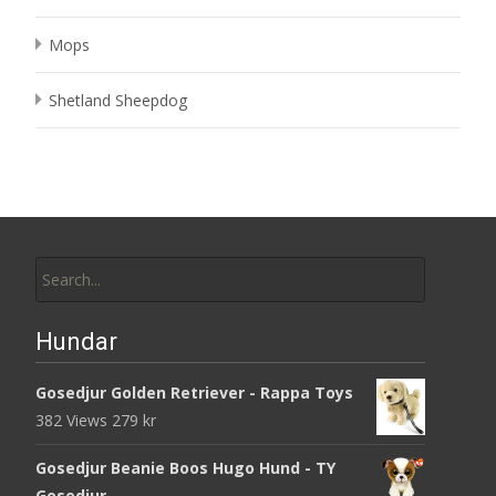
Mops
Shetland Sheepdog
Search
for:
Hundar
Gosedjur Golden Retriever - Rappa Toys
382 Views
279
kr
Gosedjur Beanie Boos Hugo Hund - TY
Gosedjur