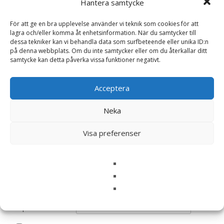
Hantera samtycke
Det finns inga recensioner än.
För att ge en bra upplevelse använder vi teknik som cookies för att
lagra och/eller komma åt enhetsinformation. När du samtycker till
Bli först med att recensera ”Våtfoder
dessa tekniker kan vi behandla data som surfbeteende eller unika ID:n
Köttmix till Hundar – 12 x 800 g – Dyrisk”
på denna webbplats. Om du inte samtycker eller om du återkallar ditt
samtycke kan detta påverka vissa funktioner negativt.
Din e-postadress kommer inte publiceras.
Obligatoriska fält
är märkta
*
Acceptera
Ditt betyg
*
Neka
Din recension
*
Visa preferenser
Namn
*
E-post
*