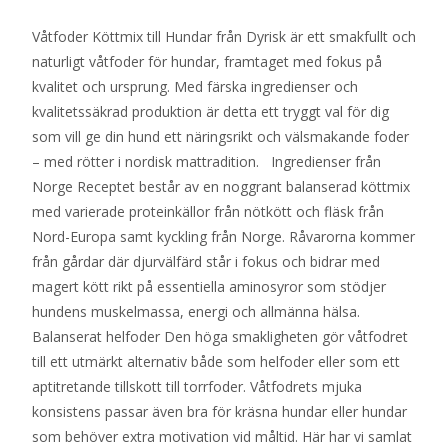
Våtfoder Köttmix till Hundar från Dyrisk är ett smakfullt och
naturligt våtfoder för hundar, framtaget med fokus på
kvalitet och ursprung. Med färska ingredienser och
kvalitets­säkrad produktion är detta ett tryggt val för dig
som vill ge din hund ett näringsrikt och välsmakande foder
– med rötter i nordisk mattradition. Ingredienser från
Norge Receptet består av en noggrant balanserad köttmix
med varierade proteinkällor från nötkött och fläsk från
Nord-Europa samt kyckling från Norge. Råvarorna kommer
från gårdar där djurvälfärd står i fokus och bidrar med
magert kött rikt på essentiella aminosyror som stödjer
hundens muskelmassa, energi och allmänna hälsa.
Balanserat helfoder Den höga smakligheten gör våtfodret
till ett utmärkt alternativ både som helfoder eller som ett
aptitretande tillskott till torrfoder. Våtfodrets mjuka
konsistens passar även bra för kräsna hundar eller hundar
som behöver extra motivation vid måltid. Här har vi samlat