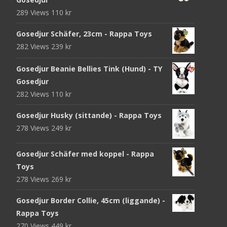
289 Views
110
kr
Gosedjur Schäfer, 23cm - Rappa Toys
282 Views
239
kr
Gosedjur Beanie Bellies Tink (Hund) - TY
Gosedjur
282 Views
110
kr
Gosedjur Husky (sittande) - Rappa Toys
278 Views
249
kr
Gosedjur Schäfer med koppel - Rappa
Toys
278 Views
269
kr
Gosedjur Border Collie, 45cm (liggande) -
Rappa Toys
270 Views
449
kr