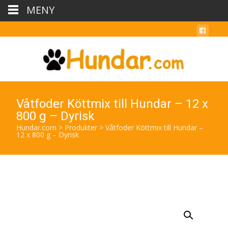
MENY
Våtfoder Köttmix till Hundar – 12 x
800 g – Dyrisk
Hundar.com
>
Produkter
>
Våtfoder Köttmix till Hundar –
12 x 800 g – Dyrisk