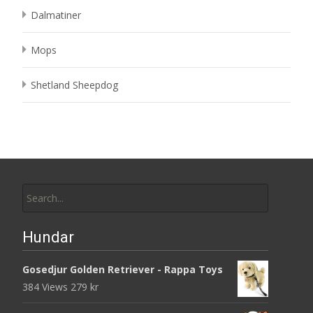
Dalmatiner
Mops
Shetland Sheepdog
Search
for:
Hundar
Gosedjur Golden Retriever - Rappa Toys
384 Views
279
kr