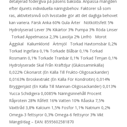
detaljerad fodergiva på påsens baksida. Anpassa mängden
efter djurets individuella näringsbehov. Faktorer så som
ras, aktivitetsnivå och livsstadie gör att det dagliga behovet
kan variera. Färsk Anka 60% Gula Ärter Nötköttsfett 5%
Hydrolyserad Lever 3% Kikärtor 3% Pumpa 3% Röda Linser
Torkad Äppelmassa 2,3% Laxolja 2% Linfrö Morot
Äggskal Kaliumklorid Ärtmjöl Torkad Havtornsbär 0,2%
Torkad Ingefära 0,1% Torkade Blåbär 0,1% Torkad
Rosmarin 0,1% Torkade Tranbär 0,1% Torkad Timjan 0,1%
Hydrolyserade Skal Från Kräftdjur (Glukosaminkälla)
0,022% Cikoriarot (En Källa Till Frukto-Oligosackarider)
0,0163% Broskextrakt (En Källa För Kondroitin) 0,014%
Bryggerijäst (En Källa Till Mannan-Oligosackarider) 0,013%
Yucca Schidigera 0,0085% Näringsinnehåll Procent
Råprotein 28% Råfett 16% Vatten 10% Råaska 7,5%
Växttråd 3,8% Kalcium 1,5% Fosfor 1,1% Natrium 0,2%
Omega-3 fettsyror 0,3% Omega-6 fettsyror 3% Vikt
Mängd/dag – EAN: 8595602581870