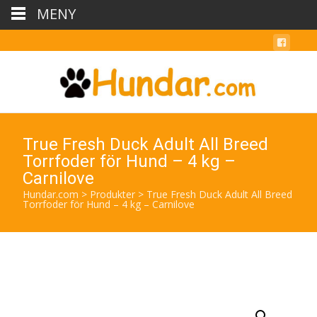
MENY
True Fresh Duck Adult All Breed
Torrfoder för Hund – 4 kg –
Carnilove
Hundar.com
>
Produkter
>
True Fresh Duck Adult All Breed
Torrfoder för Hund – 4 kg – Carnilove