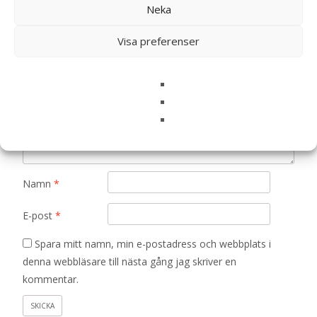
Neka
Din e-postadress kommer inte publiceras.
Obligatoriska fält
är märkta
*
Visa preferenser
Ditt betyg
*
Din recension
*
Namn
*
E-post
*
Spara mitt namn, min e-postadress och webbplats i
denna webbläsare till nästa gång jag skriver en
kommentar.