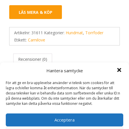
LÄS MERA & KÖP
Artikelnr:
31611
Kategorier:
Hundmat
,
Torrfoder
Etikett:
Carnilove
Recensioner (0)
Hantera samtycke
Recensioner
För att ge en bra upplevelse använder vi teknik som cookies för att
lagra och/eller komma åt enhetsinformation. När du samtycker till
dessa tekniker kan vi behandla data som surfbeteende eller unika ID:n
Det finns inga recensioner än.
på denna webbplats. Om du inte samtycker eller om du återkallar ditt
samtycke kan detta påverka vissa funktioner negativt.
Bli först med att recensera ”True Fresh
Duck Adult All Breed Torrfoder för Hund –
Acceptera
4 kg – Carnilove”