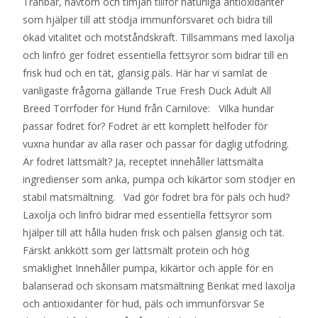
Tranbär, havtorn och timjan tillför naturliga antioxidanter
som hjälper till att stödja immunförsvaret och bidra till
ökad vitalitet och motståndskraft. Tillsammans med laxolja
och linfrö ger fodret essentiella fettsyror som bidrar till en
frisk hud och en tät, glansig päls. Här har vi samlat de
vanligaste frågorna gällande True Fresh Duck Adult All
Breed Torrfoder för Hund från Carnilove: Vilka hundar
passar fodret för? Fodret är ett komplett helfoder för
vuxna hundar av alla raser och passar för daglig utfodring.
Är fodret lättsmält? Ja, receptet innehåller lättsmälta
ingredienser som anka, pumpa och kikärtor som stödjer en
stabil matsmältning. Vad gör fodret bra för päls och hud?
Laxolja och linfrö bidrar med essentiella fettsyror som
hjälper till att hålla huden frisk och pälsen glansig och tät.
Färskt ankkött som ger lättsmält protein och hög
smaklighet Innehåller pumpa, kikärtor och äpple för en
balanserad och skonsam matsmältning Berikat med laxolja
och antioxidanter för hud, päls och immunförsvar Se