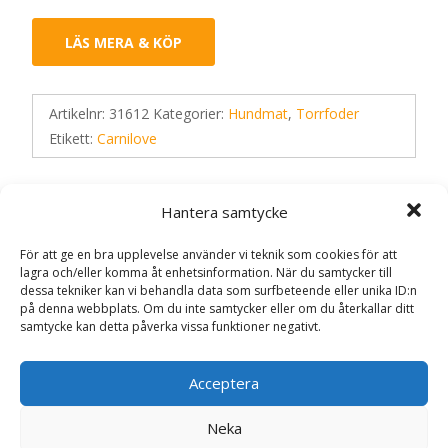
LÄS MERA & KÖP
Artikelnr:
31612
Kategorier:
Hundmat
,
Torrfoder
Etikett:
Carnilove
Recensioner (0)
Hantera samtycke
För att ge en bra upplevelse använder vi teknik som cookies för att
lagra och/eller komma åt enhetsinformation. När du samtycker till
Recensioner
dessa tekniker kan vi behandla data som surfbeteende eller unika ID:n
på denna webbplats. Om du inte samtycker eller om du återkallar ditt
samtycke kan detta påverka vissa funktioner negativt.
Det finns inga recensioner än.
Acceptera
Bli först med att recensera ”True Fresh
Duck Adult All Breed Torrfoder för Hund –
Neka
12 kg – Carnilove”