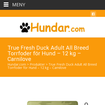
MENY
True Fresh Duck Adult All Breed
Torrfoder för Hund – 12 kg –
Carnilove
Hundar.com
>
Produkter
>
True Fresh Duck Adult All Breed
Torrfoder för Hund – 12 kg – Carnilove