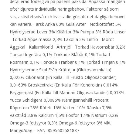
detaljerad fodergiva på påsens baksida. Anpassa mängden
efter djurets individuella näringsbehov. Faktorer så som
ras, aktivitetsnivå och livsstadie gör att det dagliga behovet
kan variera. Färsk Anka 60% Gula Ärter Nötköttsfett 5%
Hydrolyserad Lever 3% Kikärtor 3% Pumpa 3% Röda Linser
Torkad Äppelmassa 2,3% Laxolja 2% Linfrö Morot
Äggskal Kaliumklorid Ärtmjöl Torkad Havtornsbär 0,2%
Torkad Ingefära 0,1% Torkade Blåbär 0,1% Torkad
Rosmarin 0,1% Torkade Tranbär 0,1% Torkad Timjan 0,1%
Hydrolyserade Skal Från Kräftdjur (Glukosaminkälla)
0,022% Cikoriarot (En Källa Till Frukto-Oligosackarider)
0,0163% Broskextrakt (En Källa För Kondroitin) 0,014%
Bryggerijäst (En Källa Till Mannan-Oligosackarider) 0,013%
Yucca Schidigera 0,0085% Näringsinnehåll Procent
Råprotein 28% Råfett 16% Vatten 10% Råaska 7,5%
Växttråd 3,8% Kalcium 1,5% Fosfor 1,1% Natrium 0,2%
Omega-3 fettsyror 0,3% Omega-6 fettsyror 3% Vikt
Mängd/dag – EAN: 8595602581887