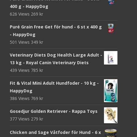
400 g - HappyDog
626 Views
269
kr
Puré Grain Free Get för hund - 6 st x 400 g
- HappyDog
501 Views
349
kr
Veterinary Diets Dog Health Large Adult -
13 kg - Royal Canin Veterinary Diets
439 Views
785
kr
Fit & Vital Mini Adult Hundfoder - 10 kg -
HappyDog
386 Views
769
kr
Gosedjur Golden Retriever - Rappa Toys
377 Views
279
kr
Chicken and Sage Våtfoder för Hund - 6 x