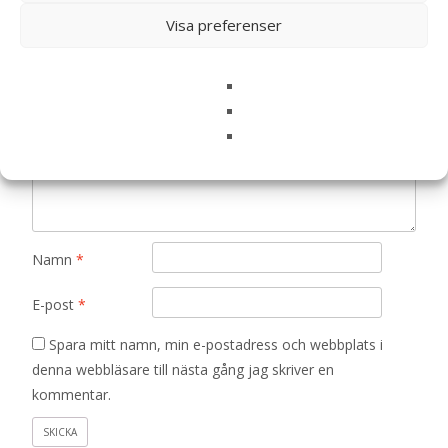
Din e-postadress kommer inte publiceras.
Obligatoriska fält
Visa preferenser
är märkta
*
Ditt betyg
*
Din recension
*
Namn
*
E-post
*
Spara mitt namn, min e-postadress och webbplats i
denna webbläsare till nästa gång jag skriver en
kommentar.