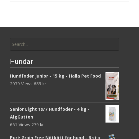
Search
for:
Hundar
Hundfoder Junior - 15 kg - Halla Pet Food
2079 Views
689
kr
Senior Light 19/7 Hundfoder - 4 kg -
AlgGutten
661 Views
279
kr
Puré Grain Free Nötkött för hund - 6 st x