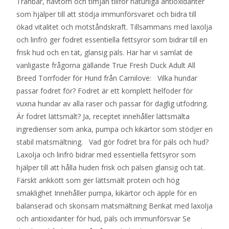
Tranbär, havtorn och timjan tillför naturliga antioxidanter
som hjälper till att stödja immunförsvaret och bidra till
ökad vitalitet och motståndskraft. Tillsammans med laxolja
och linfrö ger fodret essentiella fettsyror som bidrar till en
frisk hud och en tät, glansig päls. Här har vi samlat de
vanligaste frågorna gällande True Fresh Duck Adult All
Breed Torrfoder för Hund från Carnilove: Vilka hundar
passar fodret för? Fodret är ett komplett helfoder för
vuxna hundar av alla raser och passar för daglig utfodring.
Är fodret lättsmält? Ja, receptet innehåller lättsmälta
ingredienser som anka, pumpa och kikärtor som stödjer en
stabil matsmältning. Vad gör fodret bra för päls och hud?
Laxolja och linfrö bidrar med essentiella fettsyror som
hjälper till att hålla huden frisk och pälsen glansig och tät.
Färskt ankkött som ger lättsmält protein och hög
smaklighet Innehåller pumpa, kikärtor och äpple för en
balanserad och skonsam matsmältning Berikat med laxolja
och antioxidanter för hud, päls och immunförsvar Se