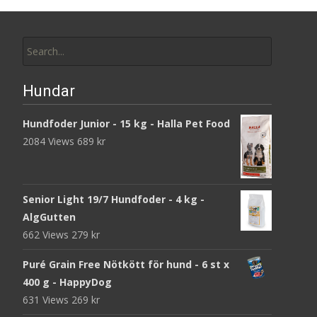
Search
for:
Hundar
Hundfoder Junior - 15 kg - Halla Pet Food
2084 Views
689
kr
Senior Light 19/7 Hundfoder - 4 kg -
AlgGutten
662 Views
279
kr
Puré Grain Free Nötkött för hund - 6 st x
400 g - HappyDog
631 Views
269
kr