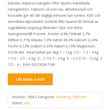
baksida. Anpassa mängden efter djurets individuella
näringsbehov. Faktorer så som ras, aktivitetsnivå och
livsstadie gör att det dagliga behovet kan variera. Kött och
animaliska biprodukter (nötkött 8%) Spannmål Derivat av
vegitabiliskt ursprung Mineraler Oljor och fetter
Näringsinnehåll Procent Protein 4,4% Fetthalt 2,7%
Råfiber 0,71% Råaska 1,3% Vatten 80,0% Kalcium 0,24%
Fosfor 0,12% Sodium 0,05% Kalium 0,16% Magnesium
0,02% Vikt Antal burkar per dag 1 – 2 kg 1/2 – 1 3 – 4 kg
1 1/2 – 2 5 – 6 kg 2 – 2 1/2 7 – 9 kg 3 – 3 1/2 10 – 12 kg 3
1/2 – 4 – EAN: 052742067186
LÄS MERA & KÖP
Artikelnr:
18963
Kategorier:
Hundmat
,
Våtfoder
Etikett:
Hills