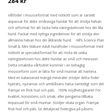
284
kr
Våtfoder i mousseformat med nötkött som är särskilt
anpassat för äldre smårasiga hundar för att stödja hälsan
och utformat för att täcka hela näringsbehovet hos din lilla
hund. Packat med nyttiga ingredienser för att stödja den
allmänna hälsan hos din åldrande hund. Hill’s Science Plan
Small & Mini Mature Adult hundfoder i mousseformat med
nötkött är specialutformad för att möta de unika
näringsbehoven hos äldre hundar av små och miniraser.
Detta smakrika våtfodret kommer i en behaglig
mousseform som är lätta för små munnar att hantera.
Med en balanserad mängd mineraler stödjer detta foder
hjärtats, njurarnas och urinblåsans hälsa samtidigt som det
främjar en frisk hud och päls. 100% nöjdhetsgaranti! För
kvalitet, konsistens och smak, eller pengarna tillbaka.
Anpassad för små munnar. Stödjer vitala organ. Främjar
frisk hud och päls. Se detaljerad fodergiva på påsens