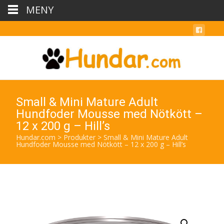
MENY
Small & Mini Mature Adult
Hundfoder Mousse med Nötkött –
12 x 200 g – Hill’s
Hundar.com
>
Produkter
>
Small & Mini Mature Adult
Hundfoder Mousse med Nötkött – 12 x 200 g – Hill’s