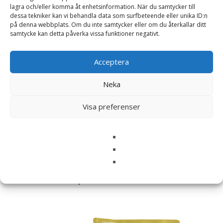
lagra och/eller komma åt enhetsinformation. När du samtycker till
dessa tekniker kan vi behandla data som surfbeteende eller unika ID:n
på denna webbplats. Om du inte samtycker eller om du återkallar ditt
samtycke kan detta påverka vissa funktioner negativt.
Namn
*
Acceptera
E-post
*
Neka
Spara mitt namn, min e-postadress och webbplats i
denna webbläsare till nästa gång jag skriver en
Visa preferenser
kommentar.
Relaterade produkter