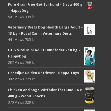
Puré Grain Free Get för hund - 6 st x 400 g
- HappyDog
501 Views
349
kr
Veterinary Diets Dog Health Large Adult -
13 kg - Royal Canin Veterinary Diets
441 Views
785
kr
Fit & Vital Mini Adult Hundfoder - 10 kg -
HappyDog
387 Views
769
kr
Gosedjur Golden Retriever - Rappa Toys
382 Views
279
kr
Chicken and Sage Våtfoder för Hund - 6 x
400 g - Woolf Snacks
370 Views
329
kr