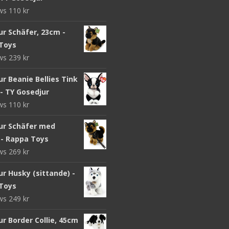
ews
110
kr
ur Schäfer, 23cm -
Toys
ews
239
kr
r Beanie Bellies Tink
- TY Gosedjur
ews
110
kr
ur Schäfer med
 - Rappa Toys
ews
269
kr
r Husky (sittande) -
Toys
ews
249
kr
r Border Collie, 45cm