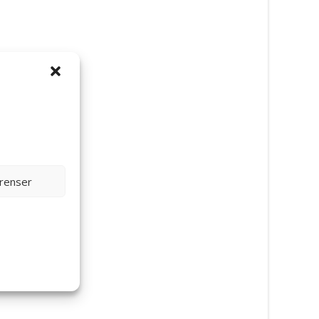
0 g –
erenser