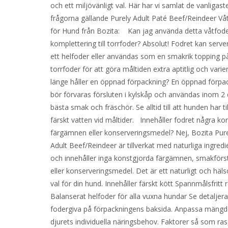
och ett miljövänligt val. Här har vi samlat de vanligast
frågorna gällande Purely Adult Paté Beef/Reindeer Vå
för Hund från Bozita: Kan jag använda detta våtfod
komplettering till torrfoder? Absolut! Fodret kan serv
ett helfoder eller användas som en smakrik topping p
torrfoder för att göra måltiden extra aptitlig och vari
länge håller en öppnad förpackning? En öppnad förpa
bör förvaras försluten i kylskåp och användas inom 2 
bästa smak och fräschör. Se alltid till att hunden har til
färskt vatten vid måltider. Innehåller fodret några ko
färgämnen eller konserveringsmedel? Nej, Bozita Pur
Adult Beef/Reindeer är tillverkat med naturliga ingred
och innehåller inga konstgjorda färgämnen, smakförs
eller konserveringsmedel. Det är ett naturligt och hä
val för din hund. Innehåller färskt kött Spannmålsfritt 
Balanserat helfoder för alla vuxna hundar Se detaljer
fodergiva på förpackningens baksida. Anpassa mängd
djurets individuella näringsbehov. Faktorer så som ras