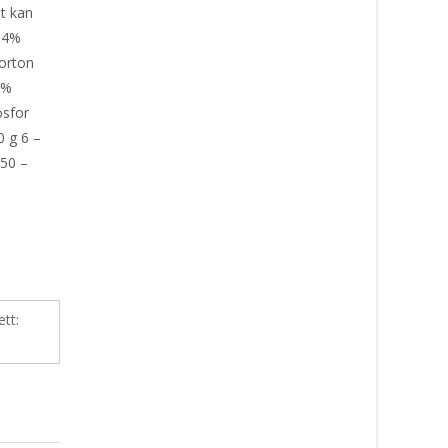
et kan
 14%
orton
6%
osfor
0 g 6 –
850 –
ett: