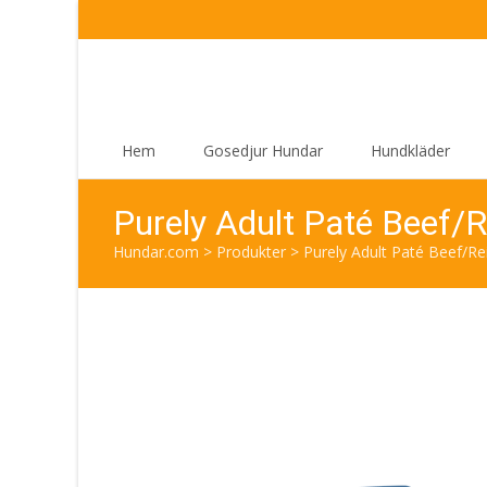
Skip
Hem
Gosedjur Hundar
Hundkläder
to
content
Purely Adult Paté Beef/R
Hundar.com
>
Produkter
>
Purely Adult Paté Beef/Re