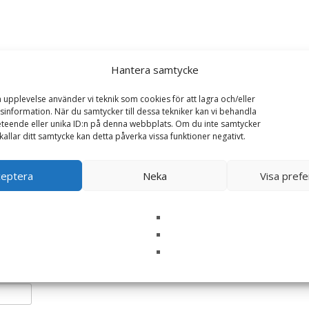
Hantera samtycke
a upplevelse använder vi teknik som cookies för att lagra och/eller
dult Paté Beef/Reindeer Våtfoder för Hund – 6 x 37
information. När du samtycker till dessa tekniker kan vi behandla
teende eller unika ID:n på denna webbplats. Om du inte samtycker
kallar ditt samtycke kan detta påverka vissa funktioner negativt.
ska fält är märkta
*
ceptera
Neka
Visa pref