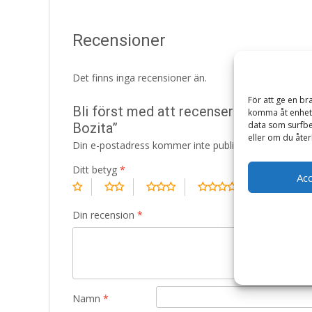
Recensioner
Det finns inga recensioner än.
För att ge en br
Bli först med att recensera ”Purely A
komma åt enhets
data som surfbe
Bozita”
eller om du åter
Din e-postadress kommer inte publiceras.
Obligatori
Ditt betyg
*
Ac
Din recension
*
Namn
*