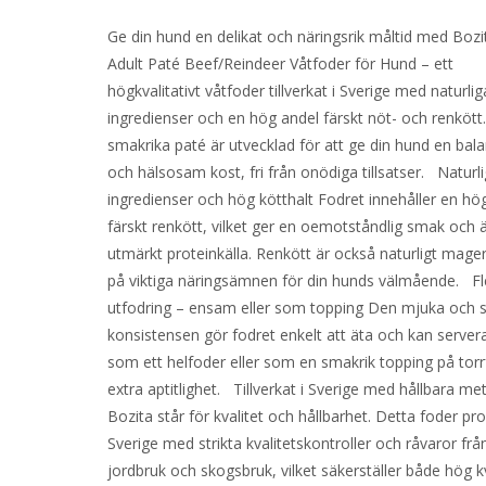
Ge din hund en delikat och näringsrik måltid med Bozi
Adult Paté Beef/Reindeer Våtfoder för Hund – ett
högkvalitativt våtfoder tillverkat i Sverige med naturlig
ingredienser och en hög andel färskt nöt- och renköt
smakrika paté är utvecklad för att ge din hund en bal
och hälsosam kost, fri från onödiga tillsatser. Naturl
ingredienser och hög kötthalt Fodret innehåller en hö
färskt renkött, vilket ger en oemotståndlig smak och 
utmärkt proteinkälla. Renkött är också naturligt mager
på viktiga näringsämnen för din hunds välmående. Fl
utfodring – ensam eller som topping Den mjuka och s
konsistensen gör fodret enkelt att äta och kan server
som ett helfoder eller som en smakrik topping på torr
extra aptitlighet. Tillverkat i Sverige med hållbara me
Bozita står för kvalitet och hållbarhet. Detta foder pr
Sverige med strikta kvalitetskontroller och råvaror från
jordbruk och skogsbruk, vilket säkerställer både hög kv