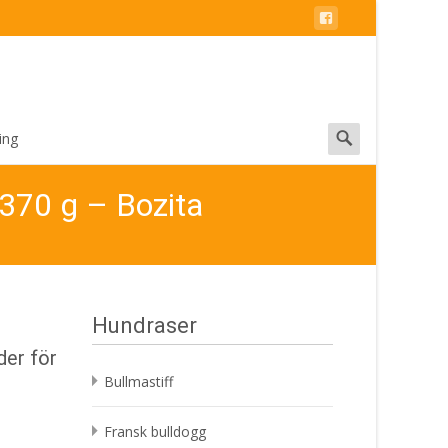
Search
ing
for:
 370 g – Bozita
Hundraser
der för
Bullmastiff
Fransk bulldogg