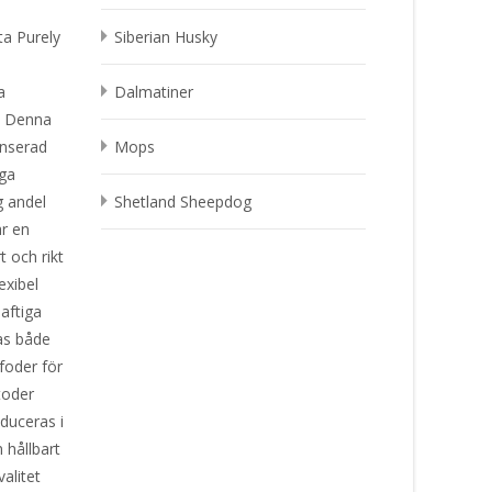
ta Purely
Siberian Husky
a
Dalmatiner
t. Denna
anserad
Mops
iga
g andel
Shetland Sheepdog
är en
t och rikt
exibel
aftiga
as både
foder för
toder
oduceras i
 hållbart
alitet