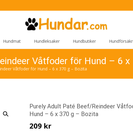
Hundmat
Hundleksaker
Hundbutiker
Hundförsäkr
eindeer Våtfoder för Hund – 6 x
indeer Våtfoder för Hund – 6 x 370 g – Bozita
Purely Adult Paté Beef/Reindeer Våtfo
Hund – 6 x 370 g – Bozita
209
kr