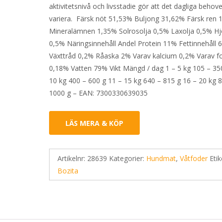
aktivitetsnivå och livsstadie gör att det dagliga behov
variera. Färsk nöt 51,53% Buljong 31,62% Färsk ren
Mineralämnen 1,35% Solrosolja 0,5% Laxolja 0,5% Hj
0,5% Näringsinnehåll Andel Protein 11% Fettinnehåll 
Växttråd 0,2% Råaska 2% Varav kalcium 0,2% Varav f
0,18% Vatten 79% Vikt Mängd / dag 1 – 5 kg 105 – 35
10 kg 400 – 600 g 11 – 15 kg 640 – 815 g 16 – 20 kg 
1000 g – EAN: 7300330639035
LÄS MERA & KÖP
Artikelnr:
28639
Kategorier:
Hundmat
,
Våtfoder
Etik
Bozita