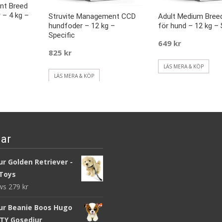
ant Breed
 – 4 kg –
Struvite Management CCD
Adult Medium Bre
hundfoder – 12 kg –
för hund – 12 kg – 
Specific
649
kr
825
kr
LÄS MERA & KÖP
LÄS MERA & KÖP
ar
r Golden Retriever -
Toys
ews
279
kr
ur Beanie Boos Hugo
 TY Gosedjur