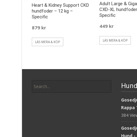
Adult Large & Gig
Heart & Kidney Support CKD
CXD-XL hundfoder
hundfoder – 12 kg –
Specific
Specific
449
kr
879
kr
LÄS MERA & KÖP
LÄS MERA & KÖP
Search
Hund
for:
Gosedju
Rappa 
384 Vi
Gosedj
Hund -