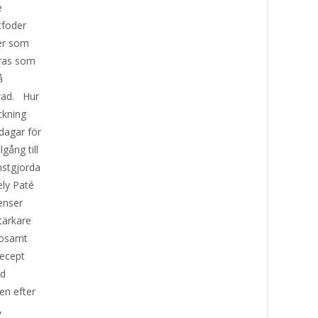
e
tfoder
er som
eras som
å
erad. Hur
ckning
dagar för
lgång till
nstgjorda
ely Paté
ienser
tärkare
lsosamt
recept
ad
en efter
,