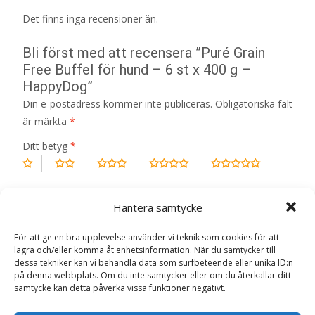
Det finns inga recensioner än.
Bli först med att recensera ”Puré Grain
Free Buffel för hund – 6 st x 400 g –
HappyDog”
Din e-postadress kommer inte publiceras.
Obligatoriska fält
är märkta
*
Ditt betyg
*
Din recension
*
Hantera samtycke
För att ge en bra upplevelse använder vi teknik som cookies för att
lagra och/eller komma åt enhetsinformation. När du samtycker till
dessa tekniker kan vi behandla data som surfbeteende eller unika ID:n
Namn
*
på denna webbplats. Om du inte samtycker eller om du återkallar ditt
samtycke kan detta påverka vissa funktioner negativt.
E-post
*