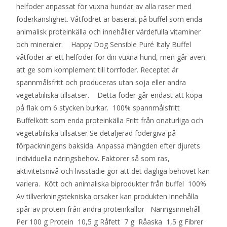
helfoder anpassat för vuxna hundar av alla raser med
foderkänslighet. Våtfodret är baserat på buffel som enda
animalisk proteinkälla och innehåller värdefulla vitaminer
och mineraler. Happy Dog Sensible Puré Italy Buffel
våtfoder är ett helfoder för din vuxna hund, men går även
att ge som komplement till torrfoder. Receptet är
spannmålsfritt och produceras utan soja eller andra
vegetabiliska tillsatser. Detta foder går endast att köpa
på flak om 6 stycken burkar. 100% spannmålsfritt
Buffelkött som enda proteinkälla Fritt från onaturliga och
vegetabiliska tillsatser Se detaljerad fodergiva på
förpackningens baksida. Anpassa mängden efter djurets
individuella näringsbehov. Faktorer så som ras,
aktivitetsnivå och livsstadie gör att det dagliga behovet kan
variera. Kött och animaliska biprodukter från buffel 100%
Av tillverkningstekniska orsaker kan produkten innehålla
spår av protein från andra proteinkällor Näringsinnehåll
Per 100 g Protein 10,5 g Råfett 7 g Råaska 1,5 g Fibrer