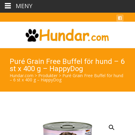
MENY
Puré Grain Free Buffel för hund – 6
st x 400 g – HappyDog
Hundar.com
>
Produkter
>
Puré Grain Free Buffel för hund
– 6 st x 400 g – HappyDog