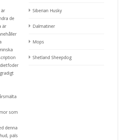
 är
Siberian Husky
indra de
a är
Dalmatiner
nnehåller
a
Mops
 minska
cription
Shetland Sheepdog
 dietfoder
gradigt
vårsmälta
mmor som
med denna
 hud, päls