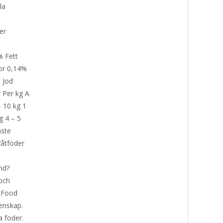
la
t)
ler
% Fett
or 0,14%
n Jod
Per kg A
– 10 kg 1
g 4 – 5
aste
Våtfoder
und?
 och
d Food
tenskap.
ta foder.