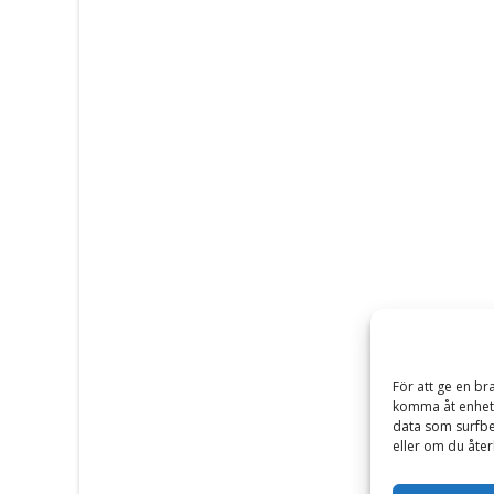
För att ge en br
komma åt enhets
data som surfbe
eller om du åter