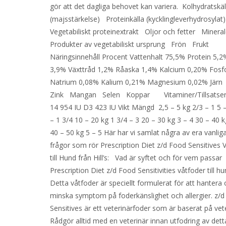
gör att det dagliga behovet kan variera. Kolhydratskäl
(majsstärkelse) Proteinkälla (kycklingleverhydrosyla
Vegetabiliskt proteinextrakt Oljor och fetter Minera
Produkter av vegetabiliskt ursprung Frön Frukt
Näringsinnehåll Procent Vattenhalt 75,5% Protein 5,2
3,9% Växttråd 1,2% Råaska 1,4% Kalcium 0,20% Fosf
Natrium 0,08% Kalium 0,21% Magnesium 0,02% Jär
Zink Mangan Selen Koppar Vitaminer/Tillsatser 
14 954 IU D3 423 IU Vikt Mängd 2,5 – 5 kg 2/3 – 1 5 
– 1 3/4 10 – 20 kg 1 3/4 – 3 20 – 30 kg 3 – 4 30 – 40 k
40 – 50 kg 5 – 5 Här har vi samlat några av era vanlig
frågor som rör Prescription Diet z/d Food Sensitives 
till Hund från Hill’s: Vad är syftet och för vem passar
Prescription Diet z/d Food Sensitivities våtfoder till h
Detta våtfoder är speciellt formulerat för att hantera
minska symptom på foderkänslighet och allergier. z/
Sensitives är ett veterinärfoder som är baserat på ve
Rådgör alltid med en veterinär innan utfodring av det