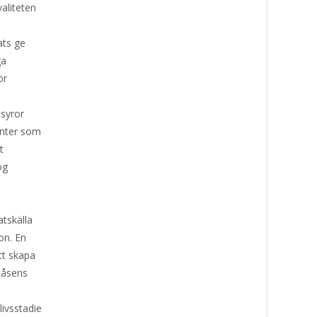
valiteten
ats ge
ga
ör
tsyror
anter som
t
ög
atskälla
ion. En
att skapa
 påsens
livsstadie