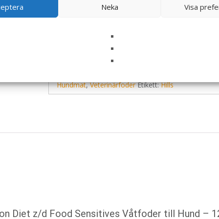
ceptera
Neka
Visa pref
hund. Köp torrfodret här. – EAN: 052742039725
LÄS MERA & KÖP
Artikelnr:
13387
Kategorier:
Allergi
,
Djurtyp
,
Hund
,
Hundmat
,
Veterinärfoder
Etikett:
Hills
on Diet z/d Food Sensitives Våtfoder till Hund – 1