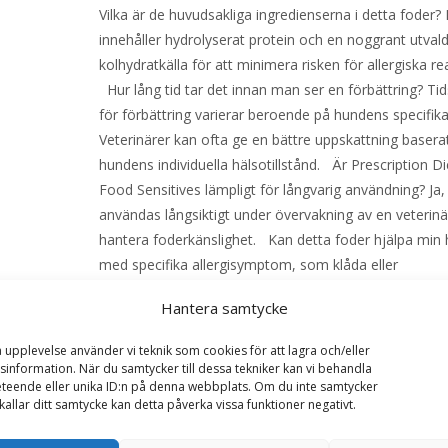
Vilka är de huvudsakliga ingredienserna i detta foder?
innehåller hydrolyserat protein och en noggrant utval
kolhydratkälla för att minimera risken för allergiska re
Hur lång tid tar det innan man ser en förbättring? T
för förbättring varierar beroende på hundens specifika 
Veterinärer kan ofta ge en bättre uppskattning basera
hundens individuella hälsotillstånd. Är Prescription Di
Food Sensitives lämpligt för långvarig användning? Ja,
användas långsiktigt under övervakning av en veterinär
hantera foderkänslighet. Kan detta foder hjälpa min
med specifika allergisymptom, som klåda eller
matsmältningsproblem? Ja, detta foder är utformat fö
Hantera samtycke
hjälpa till med symptom som klåda, hudproblem och
matsmältningsproblem orsakade av foderkänslighet.
a upplevelse använder vi teknik som cookies för att lagra och/eller
kombinera detta foder med andra typer av mat? För 
information. När du samtycker till dessa tekniker kan vi behandla
teende eller unika ID:n på denna webbplats. Om du inte samtycker
resultat bör Hill’s z/d Food Sensitives som enda foder
kallar ditt samtycke kan detta påverka vissa funktioner negativt.
dock kombinera z/d Food Sensitives våtfoder med z/
Sensitives torrfoder vilket gör smakupplevelsen roligar