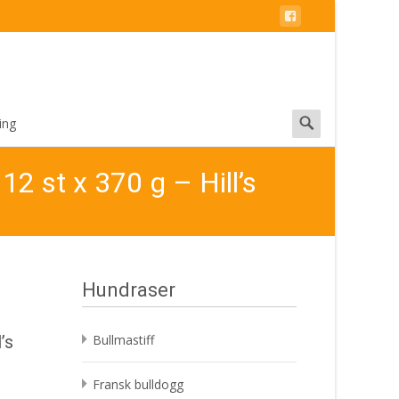
Search
ing
for:
12 st x 370 g – Hill’s
Hundraser
’s
Bullmastiff
Fransk bulldogg