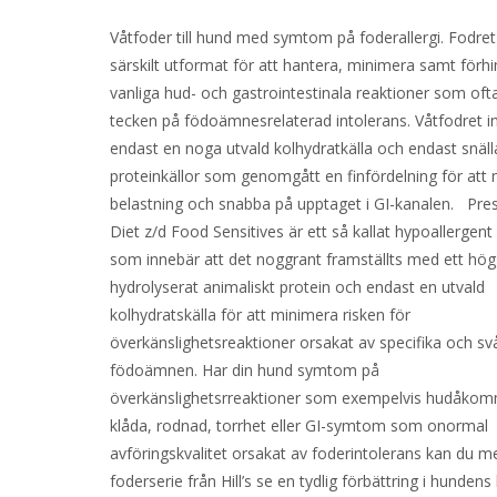
Våtfoder till hund med symtom på foderallergi. Fodret
särskilt utformat för att hantera, minimera samt förh
vanliga hud- och gastrointestinala reaktioner som oft
tecken på födoämnesrelaterad intolerans. Våtfodret i
endast en noga utvald kolhydratkälla och endast snäll
proteinkällor som genomgått en finfördelning för att
belastning och snabba på upptaget i GI-kanalen. Pres
Diet z/d Food Sensitives är ett så kallat hypoallergent
som innebär att det noggrant framställts med ett hög
hydrolyserat animaliskt protein och endast en utvald
kolhydratskälla för att minimera risken för
överkänslighetsreaktioner orsakat av specifika och s
födoämnen. Har din hund symtom på
överkänslighetsrreaktioner som exempelvis hudåko
klåda, rodnad, torrhet eller GI-symtom som onormal
avföringskvalitet orsakat av foderintolerans kan du 
foderserie från Hill’s se en tydlig förbättring i hundens