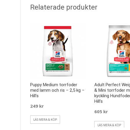
Relaterade produkter
Puppy Medium torrfoder
Adult Perfect Wei
med lamm och ris – 2,5 kg –
& Mini torrfoder 
Hill’s
kyckling Hundfoder
Hill’s
249
kr
605
kr
LÄS MERA & KÖP
LÄS MERA & KÖP