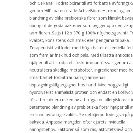
och GI-kanal. Fodret bidrar till att förbättra avföringsk
genom Hill’s patenterade ActiveBiome+ teknologi, en
blandning av olika prebiotiska fibrer som kliniskt bevis
näring till de goda bakterier som bygger upp den vikti
tarmfloran. Säljs i 12 x 370 g 100% nöjdhetsgaranti! F
kvalitet, konsistens och smak eller pengarna tillbaka.
Terapeutiskt våtfoder med höga halter essentiella fet
som främjar frisk hud och päls. Med tillsatta antioxid
hjälper till att stödja ett friskt immunförsvar genom at
neutralisera skadliga metaboliter. Ingredienser med h
smältbarhet förbättrar näringsämnenas
upptagningstillgänglighet hos hund. Med höggradigt
hydrolyserat animaliskt protein och endast en kolhydr
för att minimera risken av att trigga en allergisk reakt
patenterad blandning av prebiotiska fibrer hjälper till 
en sund avföringskvalitet. Se detaljerad fodergiva på
baksida. Anpassa mängden efter djurets inviduella
näringsbehov. Faktorer så som ras, aktivitetsnivå och 