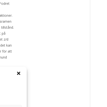
 Fodret
d
aktioner.
idsramen
tillstånd.
t på
et z/d
 det kan
 för att
 hund
r att
 Kan jag
bästa
. Du kan
d Food
e för din