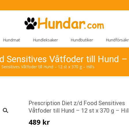
Hundmat
Hundleksaker
Hundbutiker
Hundförsäkr
d Sensitives Våtfoder till Hund – 
Sensitives Våtfoder till Hund – 12 st x 370 g – Hill’s
Prescription Diet z/d Food Sensitives
Våtfoder till Hund – 12 st x 370 g – Hill
489
kr