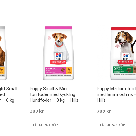
ght Small
Puppy Small & Mini
Puppy Medium torr
med
torrfoder med kyckling
med lamm och ris –
 – 6 kg –
Hundfoder – 3 kg – Hill’s
Hill’s
309
kr
709
kr
LÄS MERA & KÖP
LÄS MERA & KÖP