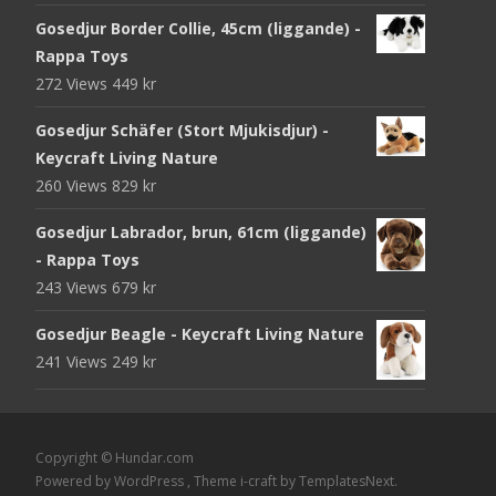
Gosedjur Border Collie, 45cm (liggande) -
Rappa Toys
272 Views
449
kr
Gosedjur Schäfer (Stort Mjukisdjur) -
Keycraft Living Nature
260 Views
829
kr
Gosedjur Labrador, brun, 61cm (liggande)
- Rappa Toys
243 Views
679
kr
Gosedjur Beagle - Keycraft Living Nature
241 Views
249
kr
Copyright © Hundar.com
Powered by WordPress
, Theme
i-craft
by TemplatesNext.