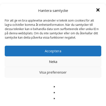
Bli först med att recensera ”Prescription
Hantera samtycke
Diet r/d Weight Reduction Torrfoder till
Hund med Kyckling – 4 kg – Hill’s”
För att ge en bra upplevelse använder vi teknik som cookies för att
Din e-postadress kommer inte publiceras.
Obligatoriska fält
lagra och/eller komma åt enhetsinformation. När du samtycker till
dessa tekniker kan vi behandla data som surfbeteende eller unika ID:n
är märkta
*
på denna webbplats. Om du inte samtycker eller om du återkallar ditt
Ditt betyg
*
samtycke kan detta påverka vissa funktioner negativt.
Acceptera
Din recension
*
Neka
Visa preferenser
Namn
*
E-post
*
Spara mitt namn, min e-postadress och webbplats i