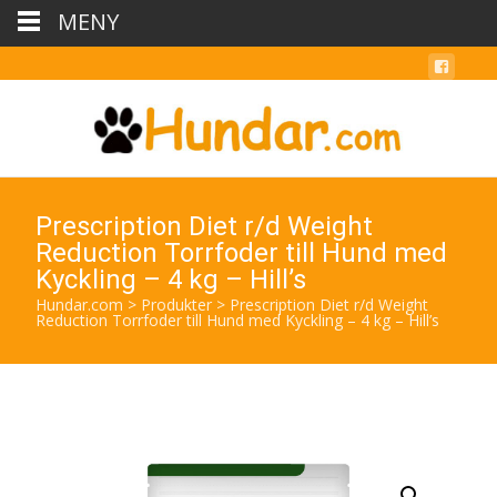
MENY
Prescription Diet r/d Weight
Reduction Torrfoder till Hund med
Kyckling – 4 kg – Hill’s
Hundar.com
>
Produkter
>
Prescription Diet r/d Weight
Reduction Torrfoder till Hund med Kyckling – 4 kg – Hill’s