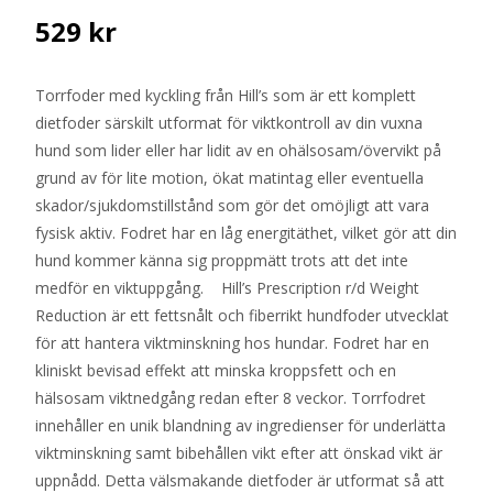
529
kr
Torrfoder med kyckling från Hill’s som är ett komplett
dietfoder särskilt utformat för viktkontroll av din vuxna
hund som lider eller har lidit av en ohälsosam/övervikt på
grund av för lite motion, ökat matintag eller eventuella
skador/sjukdomstillstånd som gör det omöjligt att vara
fysisk aktiv. Fodret har en låg energitäthet, vilket gör att din
hund kommer känna sig proppmätt trots att det inte
medför en viktuppgång. Hill’s Prescription r/d Weight
Reduction är ett fettsnålt och fiberrikt hundfoder utvecklat
för att hantera viktminskning hos hundar. Fodret har en
kliniskt bevisad effekt att minska kroppsfett och en
hälsosam viktnedgång redan efter 8 veckor. Torrfodret
innehåller en unik blandning av ingredienser för underlätta
viktminskning samt bibehållen vikt efter att önskad vikt är
uppnådd. Detta välsmakande dietfoder är utformat så att