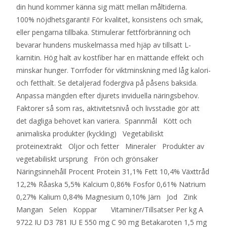
din hund kommer känna sig mätt mellan måltiderna.
100% nöjdhetsgaranti! För kvalitet, konsistens och smak,
eller pengarna tillbaka. Stimulerar fettförbränning och
bevarar hundens muskelmassa med hjäp av tillsatt L-
karnitin. Hög halt av kostfiber har en mättande effekt och
minskar hunger. Torrfoder för viktminskning med låg kalori-
och fetthalt. Se detaljerad fodergiva på påsens baksida.
Anpassa mängden efter djurets inviduella näringsbehov.
Faktorer så som ras, aktivitetsnivå och livsstadie gör att
det dagliga behovet kan variera. Spannmål Kött och
animaliska produkter (kyckling) Vegetabiliskt
proteinextrakt Oljor och fetter Mineraler Produkter av
vegetabiliskt ursprung Frön och grönsaker
Näringsinnehåll Procent Protein 31,1% Fett 10,4% Växttråd
12,2% Råaska 5,5% Kalcium 0,86% Fosfor 0,61% Natrium
0,27% Kalium 0,84% Magnesium 0,10% Järn Jod Zink
Mangan Selen Koppar Vitaminer/Tillsatser Per kg A
9722 IU D3 781 IU E 550 mg C 90 mg Betakaroten 1,5 mg