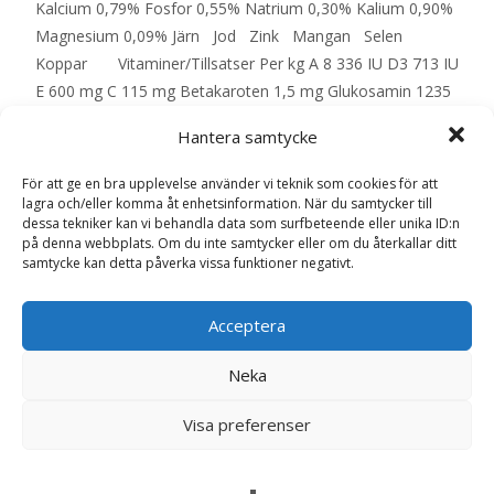
Kalcium 0,79% Fosfor 0,55% Natrium 0,30% Kalium 0,90%
Magnesium 0,09% Järn Jod Zink Mangan Selen
Koppar Vitaminer/Tillsatser Per kg A 8 336 IU D3 713 IU
E 600 mg C 115 mg Betakaroten 1,5 mg Glukosamin 1235
mg Kondroitinsulfat 808 mg Vikt Mängd 2,5 – 5 kg 70 –
Hantera samtycke
120 g 5 – 10 kg 120 – 200 g 10 – 20 kg 200 – 335 g 20 – 30
kg 335 – 455 g 30 – 40 kg 455 – 560 g – EAN:
För att ge en bra upplevelse använder vi teknik som cookies för att
052742000633
lagra och/eller komma åt enhetsinformation. När du samtycker till
dessa tekniker kan vi behandla data som surfbeteende eller unika ID:n
på denna webbplats. Om du inte samtycker eller om du återkallar ditt
samtycke kan detta påverka vissa funktioner negativt.
LÄS MERA & KÖP
Acceptera
Artikelnr:
13307
Kategorier:
Djurtyp
,
Hund
,
Hundmat
,
Övervikt
,
Veterinärfoder
Neka
Etikett:
Hills
Visa preferenser
Recensioner (0)