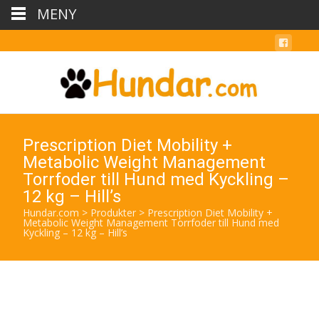
MENY
Prescription Diet Mobility +
Metabolic Weight Management
Torrfoder till Hund med Kyckling –
12 kg – Hill’s
Hundar.com
>
Produkter
>
Prescription Diet Mobility +
Metabolic Weight Management Torrfoder till Hund med
Kyckling – 12 kg – Hill’s