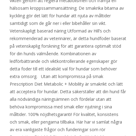
vikten genom att reglera metabolismen och främja en
hälsosam kroppssammansättning. De smakrika bitarna av
kyckling gör det lätt för hundar att njuta av måltider
samtidigt som de går ner i eller bibehåller sin vikt.
Vetenskapligt baserad näring Utformad av Hill’s och
rekommenderad av veterinärer, är detta hundfoder baserat
på vetenskaplig forskning för att garantera optimalt stöd
för din hunds välmående. Kombinationen av
ledförbättrande och viktkontrollerande egenskaper gör
detta foder till ett idealiskt val för hundar som behöver
extra omsorg. Utan att kompromissa på smak
Prescription Diet Metabolic + Mobility är smakrikt och lätt
att acceptera för hundar. Detta säkerställer att din hund får
alla nödvändiga näringsämnen och fördelar utan att
behöva kompromissa med smak eller njutning i sina
måltider. 100% nöjdhetsgaranti! För kvalitet, konsistens
och smak, eller pengarna tillbaka. Här har vi samlat några
av era vanligaste frågor och funderingar som rör