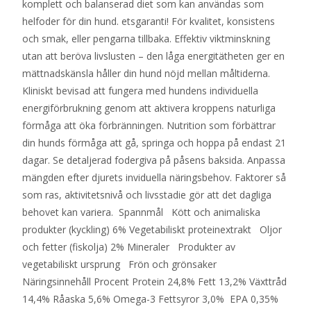
komplett och balanserad diet som kan användas som
helfoder för din hund. etsgaranti! För kvalitet, konsistens
och smak, eller pengarna tillbaka. Effektiv viktminskning
utan att beröva livslusten – den låga energitätheten ger en
mättnadskänsla håller din hund nöjd mellan måltiderna.
Kliniskt bevisad att fungera med hundens individuella
energiförbrukning genom att aktivera kroppens naturliga
förmåga att öka förbränningen. Nutrition som förbättrar
din hunds förmåga att gå, springa och hoppa på endast 21
dagar. Se detaljerad fodergiva på påsens baksida. Anpassa
mängden efter djurets inviduella näringsbehov. Faktorer så
som ras, aktivitetsnivå och livsstadie gör att det dagliga
behovet kan variera. Spannmål Kött och animaliska
produkter (kyckling) 6% Vegetabiliskt proteinextrakt Oljor
och fetter (fiskolja) 2% Mineraler Produkter av
vegetabiliskt ursprung Frön och grönsaker
Näringsinnehåll Procent Protein 24,8% Fett 13,2% Växttråd
14,4% Råaska 5,6% Omega-3 Fettsyror 3,0% EPA 0,35%