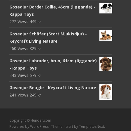
Gosedjur Border Collie, 45cm (liggande) -
Rappa Toys
272 Views
449
kr
Gosedjur Schäfer (Stort Mjukisdjur) -
Keycraft Living Nature
260 Views
829
kr
Gosedjur Labrador, brun, 61cm (liggande)
- Rappa Toys
243 Views
679
kr
Gosedjur Beagle - Keycraft Living Nature
241 Views
249
kr
Copyright © Hundar.com
Powered by WordPress
, Theme
i-craft
by TemplatesNext.