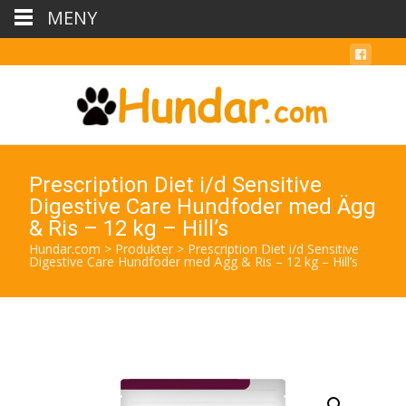
MENY
Prescription Diet i/d Sensitive
Digestive Care Hundfoder med Ägg
& Ris – 12 kg – Hill’s
Hundar.com
>
Produkter
>
Prescription Diet i/d Sensitive
Digestive Care Hundfoder med Ägg & Ris – 12 kg – Hill’s