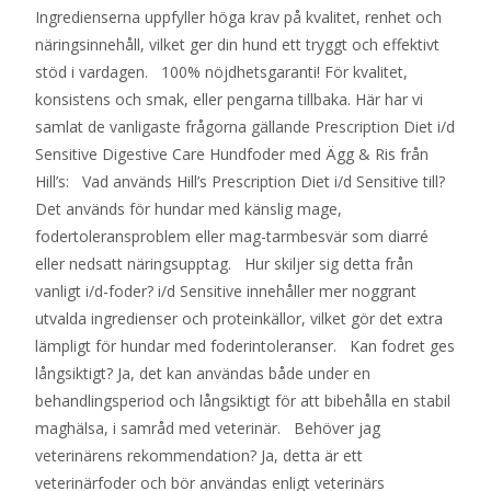
Ingredienserna uppfyller höga krav på kvalitet, renhet och
näringsinnehåll, vilket ger din hund ett tryggt och effektivt
stöd i vardagen. 100% nöjdhetsgaranti! För kvalitet,
konsistens och smak, eller pengarna tillbaka. Här har vi
samlat de vanligaste frågorna gällande Prescription Diet i/d
Sensitive Digestive Care Hundfoder med Ägg & Ris från
Hill’s: Vad används Hill’s Prescription Diet i/d Sensitive till?
Det används för hundar med känslig mage,
fodertoleransproblem eller mag-tarmbesvär som diarré
eller nedsatt näringsupptag. Hur skiljer sig detta från
vanligt i/d-foder? i/d Sensitive innehåller mer noggrant
utvalda ingredienser och proteinkällor, vilket gör det extra
lämpligt för hundar med foderintoleranser. Kan fodret ges
långsiktigt? Ja, det kan användas både under en
behandlingsperiod och långsiktigt för att bibehålla en stabil
maghälsa, i samråd med veterinär. Behöver jag
veterinärens rekommendation? Ja, detta är ett
veterinärfoder och bör användas enligt veterinärs