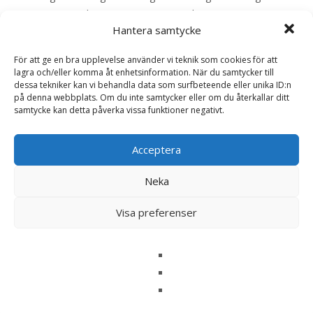
370 g 30 – 40 kg 370 – 455 g 40 – 50 kg 455 – 500 g >50
Hantera samtycke
kg 10 g per kg – EAN: 052742040592
För att ge en bra upplevelse använder vi teknik som cookies för att
lagra och/eller komma åt enhetsinformation. När du samtycker till
LÄS MERA & KÖP
dessa tekniker kan vi behandla data som surfbeteende eller unika ID:n
på denna webbplats. Om du inte samtycker eller om du återkallar ditt
samtycke kan detta påverka vissa funktioner negativt.
Artikelnr:
13216
Kategorier:
Djurtyp
,
Hund
,
Hundmat
,
Mage och Tarm
,
Veterinärfoder
Etikett:
Hills
Acceptera
Neka
Recensioner (0)
Visa preferenser
Recensioner
Det finns inga recensioner än.