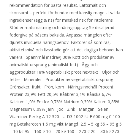
rekommendation för bästa resultat. Lättsmält och
skonsamt – perfekt för hundar med känslig mage Utvalda
ingredienser (ägg & ris) för minskad risk för intolerans
Stödjer matsmältning och näringsupptag Se detaljerad
fodergiva på påsens baksida. Anpassa mängden efter
djurets inviduella näringsbehov. Faktorer så som ras,
aktivitetsnivå och livsstadie gör att det dagliga behovet kan
variera. Spannmål (risdrav) 30% Kött och produkter av
animaliskt ursprung (animaliskt fett) Ägg och
äggprodukter 18% Vegetabiliskt proteinextrakt Oljor och
fetter Mineraler Produkter av vegetabiliskt ursprung
Grönsaker, frukt Frön, korn Näringsinnehåll Procent
Protein 23,9% Fett 20,5% Råfibrer 3,1% Råaska 6,7%
Kalcium 1,0% Fosfor 0,76% Natrium 0,39% Kalium 0,85%
Magnesium 0,09% Järn Jod Zink Mangan Selen
Vitaminer Per kg A 12 320 IU D3 1002 IU E 600 mg C 100
mg Betakaroten 1,5 mg Vikt Mängd 2,5 – 5 kg 55 – 95 g 5
– 10 kg 95 – 160 g 10 – 20 kg 160 – 270 g 20 – 30 kg 270 –