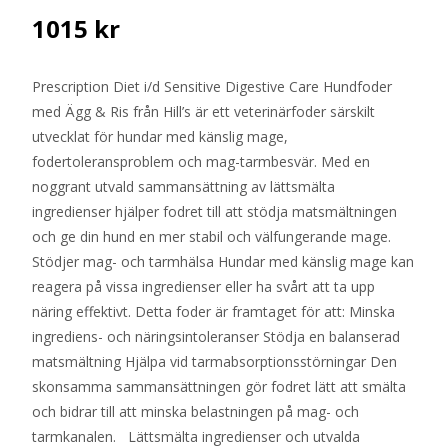
1015
kr
Prescription Diet i/d Sensitive Digestive Care Hundfoder
med Ägg & Ris från Hill’s är ett veterinärfoder särskilt
utvecklat för hundar med känslig mage,
fodertoleransproblem och mag-tarmbesvär. Med en
noggrant utvald sammansättning av lättsmälta
ingredienser hjälper fodret till att stödja matsmältningen
och ge din hund en mer stabil och välfungerande mage.
Stödjer mag- och tarmhälsa Hundar med känslig mage kan
reagera på vissa ingredienser eller ha svårt att ta upp
näring effektivt. Detta foder är framtaget för att: Minska
ingrediens- och näringsintoleranser Stödja en balanserad
matsmältning Hjälpa vid tarmabsorptionsstörningar Den
skonsamma sammansättningen gör fodret lätt att smälta
och bidrar till att minska belastningen på mag- och
tarmkanalen. Lättsmälta ingredienser och utvalda