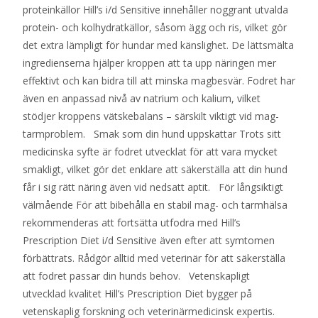
proteinkällor Hill’s i/d Sensitive innehåller noggrant utvalda
protein- och kolhydratkällor, såsom ägg och ris, vilket gör
det extra lämpligt för hundar med känslighet. De lättsmälta
ingredienserna hjälper kroppen att ta upp näringen mer
effektivt och kan bidra till att minska magbesvär. Fodret har
även en anpassad nivå av natrium och kalium, vilket
stödjer kroppens vätskebalans – särskilt viktigt vid mag-
tarmproblem. Smak som din hund uppskattar Trots sitt
medicinska syfte är fodret utvecklat för att vara mycket
smakligt, vilket gör det enklare att säkerställa att din hund
får i sig rätt näring även vid nedsatt aptit. För långsiktigt
välmående För att bibehålla en stabil mag- och tarmhälsa
rekommenderas att fortsätta utfodra med Hill’s
Prescription Diet i/d Sensitive även efter att symtomen
förbättrats. Rådgör alltid med veterinär för att säkerställa
att fodret passar din hunds behov. Vetenskapligt
utvecklad kvalitet Hill’s Prescription Diet bygger på
vetenskaplig forskning och veterinärmedicinsk expertis.