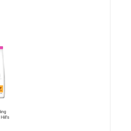
Adult Light Small & Mini
Adult Dog Sensitive
ling
torrfoder med kyckling för
Stomach & Skin Sma
ill’s
hund – 1,5 kg – Hill’s
Mini torrfoder med k
Hundfoder – 1,5 kg – 
199
kr