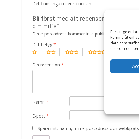
Det finns inga recensioner än.
Bli först med att recensera ”Prescript
g – Hill’s”
För att ge en br
Din e-postadress kommer inte publiceras.
Obligatori
komma åt enhets
data som surfbe
Ditt betyg
*
eller om du åter
Din recension
*
Ac
Namn
*
E-post
*
Spara mitt namn, min e-postadress och webbplats 