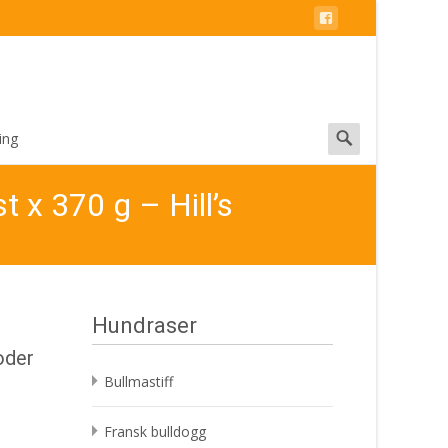
Search
ing
for:
t x 370 g – Hill’s
Hundraser
oder
Bullmastiff
Fransk bulldogg