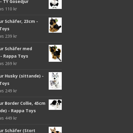
- TY Gosedjur
ews
110
kr
ur Schäfer, 23cm -
Toys
ews
239
kr
ur Schäfer med
 - Rappa Toys
ews
269
kr
r Husky (sittande) -
Toys
ews
249
kr
r Border Collie, 45cm
nde) - Rappa Toys
ews
449
kr
ur Schäfer (Stort