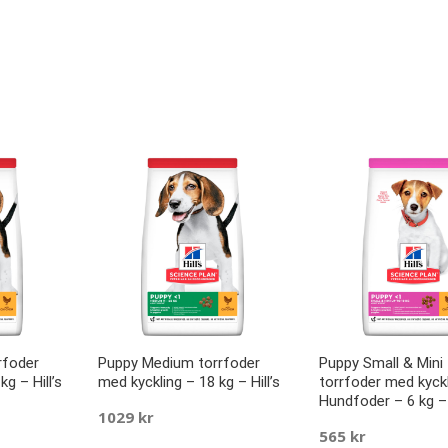
rfoder
Puppy Medium torrfoder
Puppy Small & Mini
kg – Hill’s
med kyckling – 18 kg – Hill’s
torrfoder med kyck
Hundfoder – 6 kg – H
1029
kr
565
kr