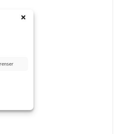
 x 370
erenser