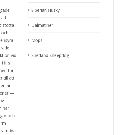
ingade
Siberian Husky
 att
t stötta
Dalmatiner
n och
aensyra
Mops
erade
ktion vid
Shetland Sheepdog
Hill’s
nen för
till att
Den är
rgener —
 av
n har
ngar och
Derm
 framtida