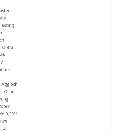
sistens
ötta
 läkning
om
och
t stötta
ida.
v.
att det
r Ägg och
l Oljor
sprung
rotein
DHA 0,20%
,16%
n Jod