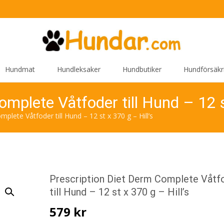
Hundmat
Hundleksaker
Hundbutiker
Hundförsäkr
mplete Våtfoder till Hund – 12 s
plete Våtfoder till Hund – 12 st x 370 g – Hill’s
Prescription Diet Derm Complete Våtf
till Hund – 12 st x 370 g – Hill’s
579
kr