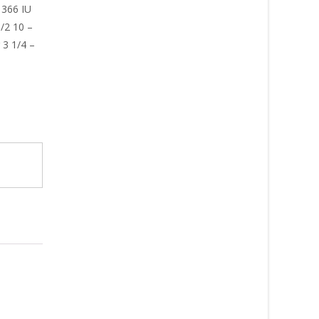
 366 IU
1/2 10 –
 3 1/4 –