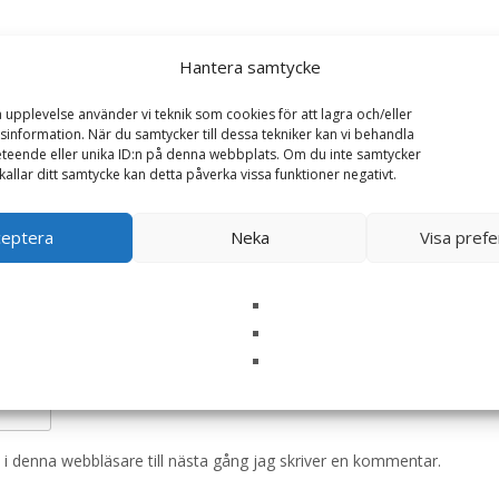
ion Diet Derm Complete Våtfoder till Hund – 12 st
Hantera samtycke
a upplevelse använder vi teknik som cookies för att lagra och/eller
ska fält är märkta
*
information. När du samtycker till dessa tekniker kan vi behandla
teende eller unika ID:n på denna webbplats. Om du inte samtycker
kallar ditt samtycke kan detta påverka vissa funktioner negativt.
ceptera
Neka
Visa pref
i denna webbläsare till nästa gång jag skriver en kommentar.