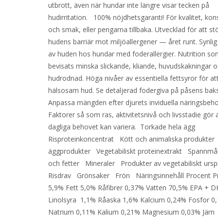
utbrott, även när hundar inte längre visar tecken på
hudirritation. 100% nöjdhetsgaranti! För kvalitet, kon
och smak, eller pengarna tillbaka. Utvecklad för att st
hudens barriär mot miljöallergener — året runt. Synlig
av huden hos hundar med foderallergier. Nutrition s
bevisats minska slickande, kliande, huvudskakningar 
hudrodnad. Höga nivåer av essentiella fettsyror för at
hälsosam hud. Se detaljerad fodergiva på påsens baks
Anpassa mängden efter djurets inviduella näringsbeho
Faktorer så som ras, aktivitetsnivå och livsstadie gör 
dagliga behovet kan variera. Torkade hela ägg
Risproteinkoncentrat Kött och animaliska produkte
äggprodukter Vegetabiliskt proteinextrakt Spannmå
och fetter Mineraler Produkter av vegetabiliskt ur
Risdrav Grönsaker Frön Näringsinnehåll Procent P
5,9% Fett 5,0% Råfibrer 0,37% Vatten 70,5% EPA + 
Linolsyra 1,1% Råaska 1,6% Kalcium 0,24% Fosfor 0
Natrium 0,11% Kalium 0,21% Magnesium 0,03% Jär