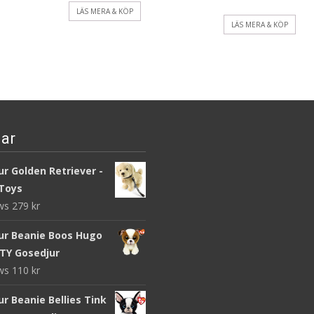
LÄS MERA & KÖP
LÄS MERA & KÖP
ar
r Golden Retriever -
Toys
ews
279
kr
ur Beanie Boos Hugo
 TY Gosedjur
ews
110
kr
r Beanie Bellies Tink