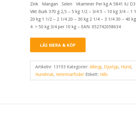
Zink Mangan Selen Vitaminer Per kg A 5841 IU D3
Vikt Burk 370 g 2,5 – 5 kg 1/2 – 3/4 5 – 10 kg 3/4 – 1 
20 kg 1 1/2 – 2 1/4 20 – 30 kg 2 1/4 – 3 1/4 30 – 40 kg
4 > 50 kg 3/4 per 10 kg – EAN: 052742058634
LÄS MERA & KÖP
Artikelnr:
13193
Kategorier:
Allergi
,
Djurtyp
,
Hund
,
Hundmat
,
Veterinärfoder
Etikett:
Hills