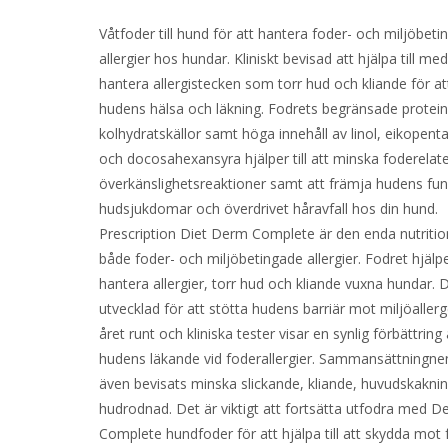
Våtfoder till hund för att hantera foder- och miljöbet
allergier hos hundar. Kliniskt bevisad att hjälpa till med
hantera allergistecken som torr hud och kliande för at
hudens hälsa och läkning. Fodrets begränsade protei
kolhydratskällor samt höga innehåll av linol, eikopent
och docosahexansyra hjälper till att minska foderelat
överkänslighetsreaktioner samt att främja hudens fun
hudsjukdomar och överdrivet håravfall hos din hund. 
Prescription Diet Derm Complete är den enda nutritio
både foder- och miljöbetingade allergier. Fodret hjälper 
hantera allergier, torr hud och kliande vuxna hundar. 
utvecklad för att stötta hudens barriär mot miljöalle
året runt och kliniska tester visar en synlig förbättring
hudens läkande vid foderallergier. Sammansättningne
även bevisats minska slickande, kliande, huvudskakni
hudrodnad. Det är viktigt att fortsätta utfodra med 
Complete hundfoder för att hjälpa till att skydda mot