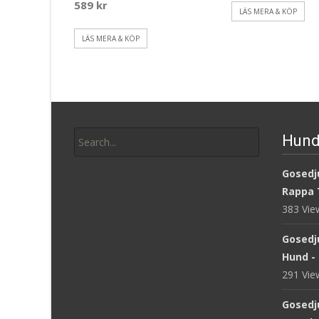
589
kr
LÄS MERA & KÖP
LÄS MERA & KÖP
Search
Hund
for:
Gosedju
Rappa 
383 Vi
Gosedj
Hund -
291 Vi
Gosedju