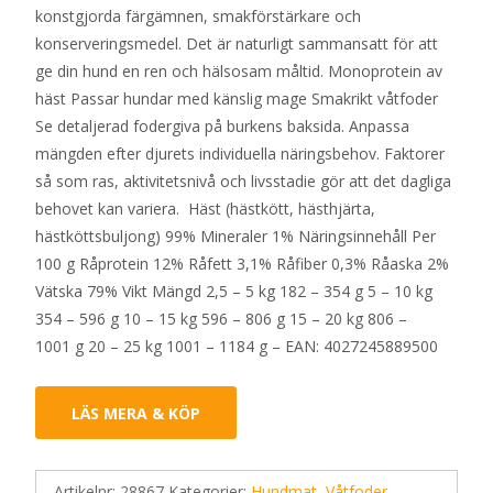
konstgjorda färgämnen, smakförstärkare och
konserveringsmedel. Det är naturligt sammansatt för att
ge din hund en ren och hälsosam måltid. Monoprotein av
häst Passar hundar med känslig mage Smakrikt våtfoder
Se detaljerad fodergiva på burkens baksida. Anpassa
mängden efter djurets individuella näringsbehov. Faktorer
så som ras, aktivitetsnivå och livsstadie gör att det dagliga
behovet kan variera. Häst (hästkött, hästhjärta,
hästköttsbuljong) 99% Mineraler 1% Näringsinnehåll Per
100 g Råprotein 12% Råfett 3,1% Råfiber 0,3% Råaska 2%
Vätska 79% Vikt Mängd 2,5 – 5 kg 182 – 354 g 5 – 10 kg
354 – 596 g 10 – 15 kg 596 – 806 g 15 – 20 kg 806 –
1001 g 20 – 25 kg 1001 – 1184 g – EAN: 4027245889500
LÄS MERA & KÖP
Artikelnr:
28867
Kategorier:
Hundmat
,
Våtfoder