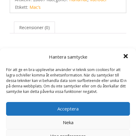
Etikett:
Mac’s
Recensioner (0)
Recensioner
Hantera samtycke
Det finns inga recensioner än.
För att ge en bra upplevelse använder vi teknik som cookies för att
lagra och/eller komma åt enhetsinformation. När du samtycker till
dessa tekniker kan vi behandla data som surfbeteende eller unika ID:n
Bli först med att recensera ”Monoprotein
på denna webbplats. Om du inte samtycker eller om du återkallar ditt
Sensitive Häst Våtfoder för Hund – 6 x
samtycke kan detta påverka vissa funktioner negativt.
400 g – Mac’s”
Din e-postadress kommer inte publiceras.
Obligatoriska fält
Acceptera
är märkta
*
Neka
Ditt betyg
*