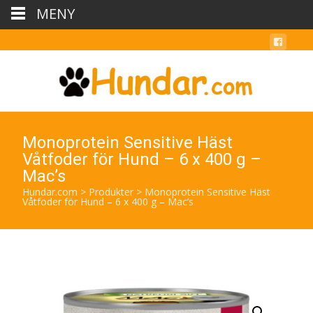
MENY
Monoprotein Sensitive Häst
Våtfoder för Hund – 6 x 400 g –
Mac’s
Hundar.com
>
Produkter
>
Monoprotein Sensitive Häst
Våtfoder för Hund – 6 x 400 g – Mac’s