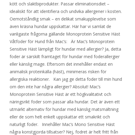
kött och slaktbiprodukter. Passar eliminationsdiet –
idealiskt för att identifiera och undvika allergener i kosten.
Oemotståndlig smak – en delikat smakupplevelse som
även kräsna hundar uppskattar. Här har vi samlat de
vanligaste frågorna gällande Monoprotein Sensitive Häst
Våtfoder för Hund från Mac’s: Är Mac’s Monoprotein
Sensitive Häst lämpligt för hundar med allergier? Ja, detta
foder är särskilt framtaget för hundar med foderallergier
eller känslig mage. Eftersom det innehåller endast en
animalisk proteinkälla (häst), minimeras risken för
allergiska reaktioner. Kan jag ge detta foder till min hund
om den inte har några allergier? Absolut! Mac’s
Monoprotein Sensitive Häst är ett högkvalitativt och
näringsrikt foder som passar alla hundar. Det är även ett
utmärkt alternativ för hundar med känslig matsmältning
eller de som helt enkelt uppskattar ett smakrikt och
naturligt foder. Innehåller Mac’s Mono Sensitive Häst
några konstgjorda tillsatser? Nej, fodret är helt fritt från