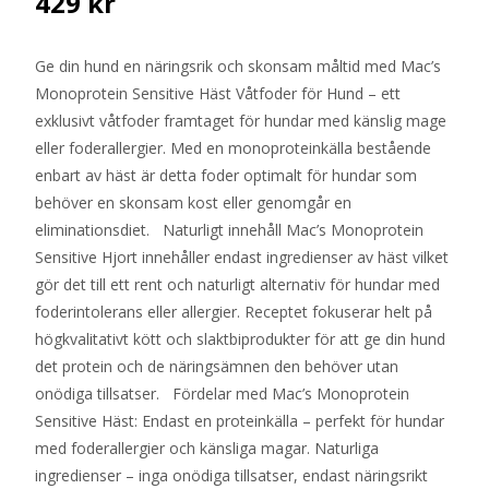
429
kr
Ge din hund en näringsrik och skonsam måltid med Mac’s
Monoprotein Sensitive Häst Våtfoder för Hund – ett
exklusivt våtfoder framtaget för hundar med känslig mage
eller foderallergier. Med en monoproteinkälla bestående
enbart av häst är detta foder optimalt för hundar som
behöver en skonsam kost eller genomgår en
eliminationsdiet. Naturligt innehåll Mac’s Monoprotein
Sensitive Hjort innehåller endast ingredienser av häst vilket
gör det till ett rent och naturligt alternativ för hundar med
foderintolerans eller allergier. Receptet fokuserar helt på
högkvalitativt kött och slaktbiprodukter för att ge din hund
det protein och de näringsämnen den behöver utan
onödiga tillsatser. Fördelar med Mac’s Monoprotein
Sensitive Häst: Endast en proteinkälla – perfekt för hundar
med foderallergier och känsliga magar. Naturliga
ingredienser – inga onödiga tillsatser, endast näringsrikt