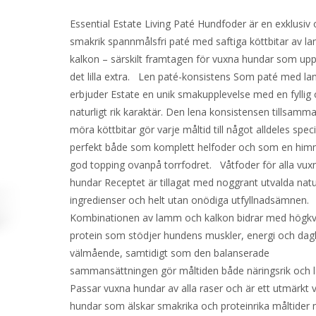
Essential Estate Living Paté Hundfoder är en exklusiv
smakrik spannmålsfri paté med saftiga köttbitar av 
kalkon – särskilt framtagen för vuxna hundar som upp
det lilla extra. Len paté-konsistens Som paté med l
erbjuder Estate en unik smakupplevelse med en fyllig
naturligt rik karaktär. Den lena konsistensen tillsam
möra köttbitar gör varje måltid till något alldeles speci
perfekt både som komplett helfoder och som en him
god topping ovanpå torrfodret. Våtfoder för alla vux
hundar Receptet är tillagat med noggrant utvalda natu
ingredienser och helt utan onödiga utfyllnadsämnen.
Kombinationen av lamm och kalkon bidrar med högkva
protein som stödjer hundens muskler, energi och dagl
välmående, samtidigt som den balanserade
sammansättningen gör måltiden både näringsrik och l
Passar vuxna hundar av alla raser och är ett utmärkt v
hundar som älskar smakrika och proteinrika måltider