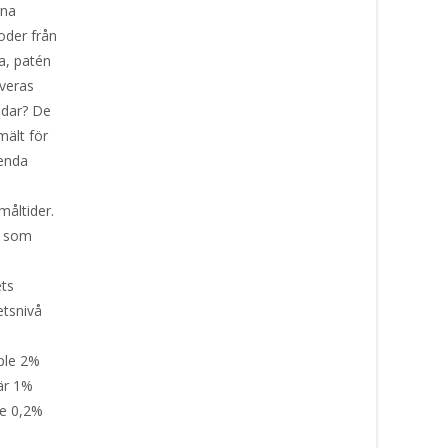
rna
oder från
a, patén
rveras
ndar? De
mält för
 enda
åltider.
s som
ets
etsnivå
.
ple 2%
är 1%
e 0,2%