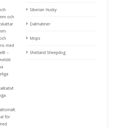
 och
Siberian Husky
lamm och
skattar
Dalmatiner
amm
 och
Mops
mans med
ellt –
Shetland Sheepdog
melskt
na
rliga
litativt
iga
ättsmält.
al för
 med