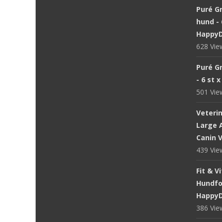
Puré Gr
hund - 
Happy
628 Vi
Puré Gr
- 6 st 
501 Vi
Veteri
Large A
Canin V
439 Vi
Fit & V
Hundfod
Happy
386 Vi