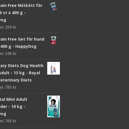
ain Free Nötkött för
6 st x 400 g -
Dog
ews
269
kr
ain Free Get för hund
x 400 g - HappyDog
ews
349
kr
nary Diets Dog Health
dult - 13 kg - Royal
eterinary Diets
ews
785
kr
ital Mini Adult
er - 10 kg -
Dog
ews
769
kr