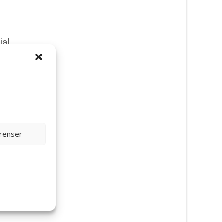
ial
erenser