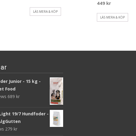
449
kr
LÄS MERA & KÖP
LÄS MERA & KÖP
ar
er Junior - 15 kg -
et Food
iews
689
kr
Light 19/7 Hundfoder -
 AlgGutten
ews
279
kr