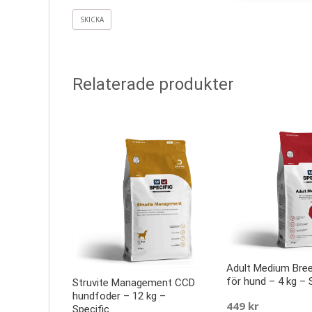
Relaterade produkter
Adult Medium Bre
för hund – 4 kg – 
Struvite Management CCD
hundfoder – 12 kg –
449
kr
Specific