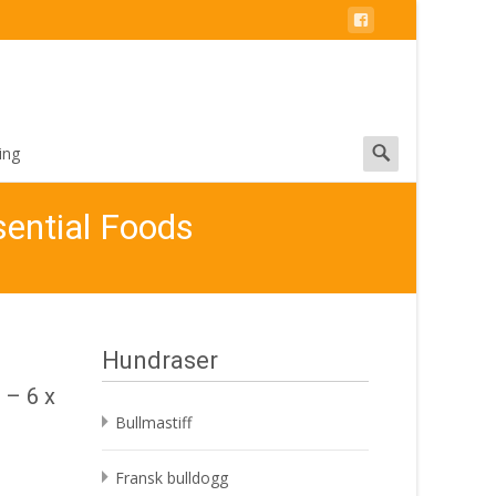
Search
ing
for:
sential Foods
Hundraser
 – 6 x
Bullmastiff
Fransk bulldogg