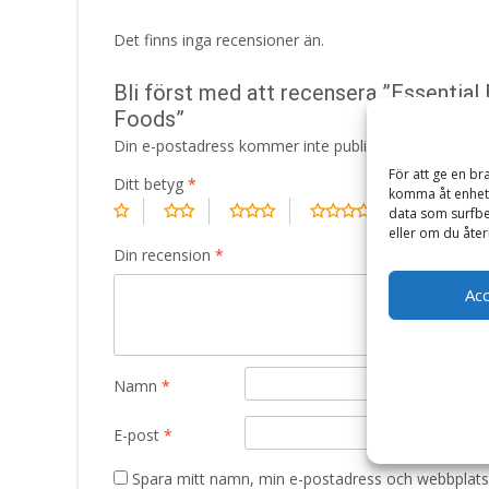
Det finns inga recensioner än.
Bli först med att recensera ”Essential
Foods”
Din e-postadress kommer inte publiceras.
Obligatori
För att ge en br
Ditt betyg
*
komma åt enhets
data som surfbe
eller om du åter
Din recension
*
Ac
Namn
*
E-post
*
Spara mitt namn, min e-postadress och webbplats 