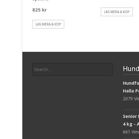
825
kr
LÄS MERA & KÖP
LÄS MERA & KÖP
Search
Hund
for:
Hundfod
Halla P
2079 V
Senior 
4 kg -
661 Vi