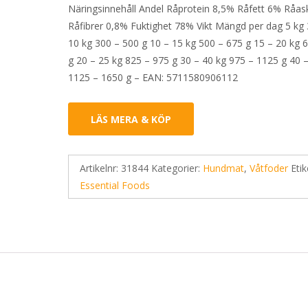
Näringsinnehåll Andel Råprotein 8,5% Råfett 6% Råa
Råfibrer 0,8% Fuktighet 78% Vikt Mängd per dag 5 kg 
10 kg 300 – 500 g 10 – 15 kg 500 – 675 g 15 – 20 kg 
g 20 – 25 kg 825 – 975 g 30 – 40 kg 975 – 1125 g 40 
1125 – 1650 g – EAN: 5711580906112
LÄS MERA & KÖP
Artikelnr:
31844
Kategorier:
Hundmat
,
Våtfoder
Etik
Essential Foods