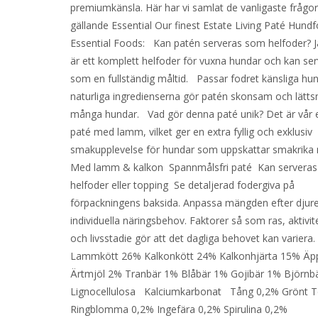
premiumkänsla. Här har vi samlat de vanligaste frågo
gällande Essential Our finest Estate Living Paté Hundf
Essential Foods: Kan patén serveras som helfoder? J
är ett komplett helfoder för vuxna hundar och kan se
som en fullständig måltid. Passar fodret känsliga hu
naturliga ingredienserna gör patén skonsam och lätts
många hundar. Vad gör denna paté unik? Det är vår
paté med lamm, vilket ger en extra fyllig och exklusiv
smakupplevelse för hundar som uppskattar smakrika m
Med lamm & kalkon Spannmålsfri paté Kan servera
helfoder eller topping Se detaljerad fodergiva på
förpackningens baksida. Anpassa mängden efter djur
individuella näringsbehov. Faktorer så som ras, aktivit
och livsstadie gör att det dagliga behovet kan variera
Lammkött 26% Kalkonkött 24% Kalkonhjärta 15% Äp
Ärtmjöl 2% Tranbär 1% Blåbär 1% Gojibär 1% Björnb
Lignocellulosa Kalciumkarbonat Tång 0,2% Grönt T
Ringblomma 0,2% Ingefära 0,2% Spirulina 0,2%