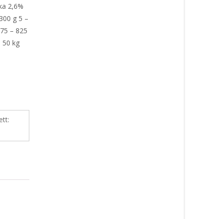
ska 2,6%
300 g 5 –
675 – 825
– 50 kg
ett: