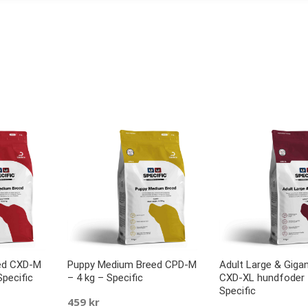
ed CXD-M
Puppy Medium Breed CPD-M
Adult Large & Giga
Specific
– 4 kg – Specific
CXD-XL hundfoder 
Specific
459
kr