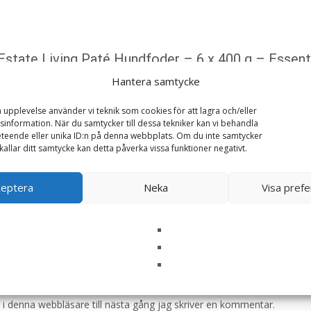
 Estate Living Paté Hundfoder – 6 x 400 g – Essent
Hantera samtycke
ska fält är märkta
*
a upplevelse använder vi teknik som cookies för att lagra och/eller
information. När du samtycker till dessa tekniker kan vi behandla
teende eller unika ID:n på denna webbplats. Om du inte samtycker
kallar ditt samtycke kan detta påverka vissa funktioner negativt.
ceptera
Neka
Visa pref
i denna webbläsare till nästa gång jag skriver en kommentar.