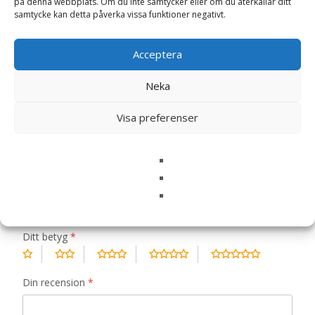
på denna webbplats. Om du inte samtycker eller om du återkallar ditt
samtycke kan detta påverka vissa funktioner negativt.
Recensioner (0)
Acceptera
Recensioner
Neka
Visa preferenser
Det finns inga recensioner än.
Bli först med att recensera ”Dog Puppy
Chicken Våtfoder – 6 x 400 g – Monster”
Din e-postadress kommer inte publiceras.
Obligatoriska fält
är märkta
*
Ditt betyg
*
Din recension
*