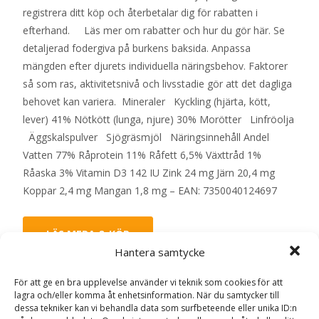
registrera ditt köp och återbetalar dig för rabatten i
efterhand. Läs mer om rabatter och hur du gör här. Se
detaljerad fodergiva på burkens baksida. Anpassa
mängden efter djurets individuella näringsbehov. Faktorer
så som ras, aktivitetsnivå och livsstadie gör att det dagliga
behovet kan variera. Mineraler Kyckling (hjärta, kött,
lever) 41% Nötkött (lunga, njure) 30% Morötter Linfröolja
Äggskalspulver Sjögräsmjöl Näringsinnehåll Andel
Vatten 77% Råprotein 11% Råfett 6,5% Växttråd 1%
Råaska 3% Vitamin D3 142 IU Zink 24 mg Järn 20,4 mg
Koppar 2,4 mg Mangan 1,8 mg – EAN: 7350040124697
LÄS MERA & KÖP
Hantera samtycke
För att ge en bra upplevelse använder vi teknik som cookies för att
Artikelnr:
7664
Kategorier:
Hundmat
,
Våtfoder
Etikett:
lagra och/eller komma åt enhetsinformation. När du samtycker till
Monster
dessa tekniker kan vi behandla data som surfbeteende eller unika ID:n