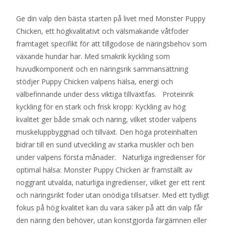
Ge din valp den bästa starten på livet med Monster Puppy
Chicken, ett högkvalitativt och välsmakande våtfoder
framtaget specifikt för att tillgodose de näringsbehov som
växande hundar har. Med smakrik kyckling som
huvudkomponent och en näringsrik sammansättning
stödjer Puppy Chicken valpens hälsa, energi och
välbefinnande under dess viktiga tillväxtfas. Proteinrik
kyckling för en stark och frisk kropp: Kyckling av hög
kvalitet ger både smak och näring, vilket stöder valpens
muskeluppbyggnad och tillväxt. Den höga proteinhalten
bidrar till en sund utveckling av starka muskler och ben
under valpens första månader. Naturliga ingredienser för
optimal hälsa: Monster Puppy Chicken är framställt av
noggrant utvalda, naturliga ingredienser, vilket ger ett rent
och näringsrikt foder utan onödiga tillsatser. Med ett tydligt
fokus på hög kvalitet kan du vara säker på att din valp får
den näring den behöver, utan konstgjorda färgämnen eller