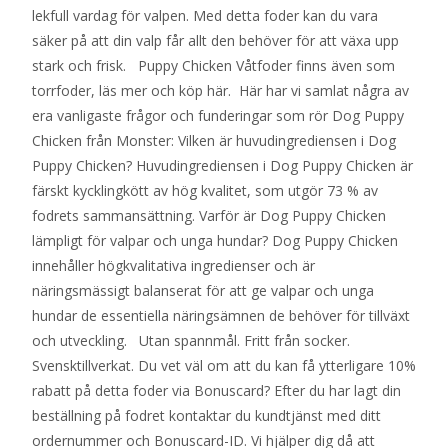
lekfull vardag för valpen. Med detta foder kan du vara
säker på att din valp får allt den behöver för att växa upp
stark och frisk. Puppy Chicken Våtfoder finns även som
torrfoder, läs mer och köp här. Här har vi samlat några av
era vanligaste frågor och funderingar som rör Dog Puppy
Chicken från Monster: Vilken är huvudingrediensen i Dog
Puppy Chicken? Huvudingrediensen i Dog Puppy Chicken är
färskt kycklingkött av hög kvalitet, som utgör 73 % av
fodrets sammansättning. Varför är Dog Puppy Chicken
lämpligt för valpar och unga hundar? Dog Puppy Chicken
innehåller högkvalitativa ingredienser och är
näringsmässigt balanserat för att ge valpar och unga
hundar de essentiella näringsämnen de behöver för tillväxt
och utveckling. Utan spannmål. Fritt från socker.
Svensktillverkat. Du vet väl om att du kan få ytterligare 10%
rabatt på detta foder via Bonuscard? Efter du har lagt din
beställning på fodret kontaktar du kundtjänst med ditt
ordernummer och Bonuscard-ID. Vi hjälper dig då att