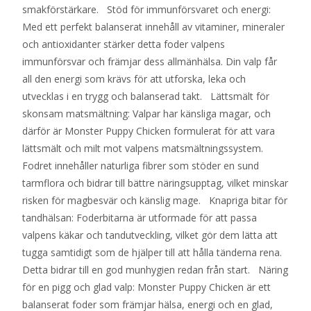
smakförstärkare. Stöd för immunförsvaret och energi:
Med ett perfekt balanserat innehåll av vitaminer, mineraler
och antioxidanter stärker detta foder valpens
immunförsvar och främjar dess allmänhälsa. Din valp får
all den energi som krävs för att utforska, leka och
utvecklas i en trygg och balanserad takt. Lättsmält för
skonsam matsmältning: Valpar har känsliga magar, och
därför är Monster Puppy Chicken formulerat för att vara
lättsmält och milt mot valpens matsmältningssystem.
Fodret innehåller naturliga fibrer som stöder en sund
tarmflora och bidrar till bättre näringsupptag, vilket minskar
risken för magbesvär och känslig mage. Knapriga bitar för
tandhälsan: Foderbitarna är utformade för att passa
valpens käkar och tandutveckling, vilket gör dem lätta att
tugga samtidigt som de hjälper till att hålla tänderna rena.
Detta bidrar till en god munhygien redan från start. Näring
för en pigg och glad valp: Monster Puppy Chicken är ett
balanserat foder som främjar hälsa, energi och en glad,