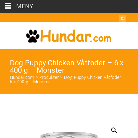
MENY
Dog Puppy Chicken Våtfoder – 6 x
400 g – Monster
Hundar.com
>
Produkter
>
Dog Puppy Chicken Våtfoder –
6 x 400 g – Monster