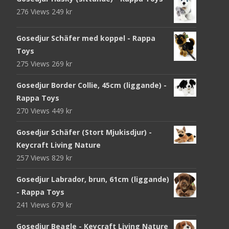
276 Views
249
kr
Gosedjur Schäfer med koppel - Rappa
Toys
275 Views
269
kr
Gosedjur Border Collie, 45cm (liggande) -
Rappa Toys
270 Views
449
kr
Gosedjur Schäfer (Stort Mjukisdjur) -
Keycraft Living Nature
257 Views
829
kr
Gosedjur Labrador, brun, 61cm (liggande)
- Rappa Toys
241 Views
679
kr
Gosedjur Beagle - Keycraft Living Nature