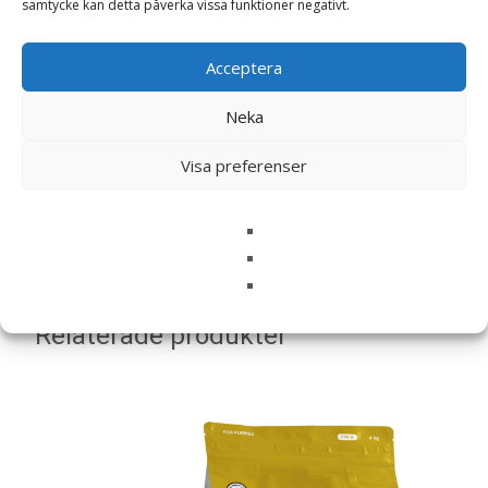
samtycke kan detta påverka vissa funktioner negativt.
Namn
*
Acceptera
E-post
*
Neka
Spara mitt namn, min e-postadress och webbplats i
Visa preferenser
denna webbläsare till nästa gång jag skriver en
kommentar.
Relaterade produkter