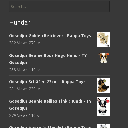
for:
Hundar
Gosedjur Golden Retriever - Rappa Toys
382 Views
279
kr
Gosedjur Beanie Boos Hugo Hund - TY
Gosedjur
288 Views
110
kr
Gosedjur Schäfer, 23cm - Rappa Toys
281 Views
239
kr
Gosedjur Beanie Bellies Tink (Hund) - TY
Gosedjur
279 Views
110
kr
Gosedjur Husky (sittande) - Rappa Toys