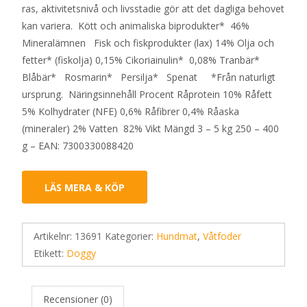
ras, aktivitetsnivå och livsstadie gör att det dagliga behovet
kan variera. Kött och animaliska biprodukter* 46%
Mineralämnen Fisk och fiskprodukter (lax) 14% Olja och
fetter* (fiskolja) 0,15% Cikoriainulin* 0,08% Tranbär*
Blåbär* Rosmarin* Persilja* Spenat *Från naturligt
ursprung. Näringsinnehåll Procent Råprotein 10% Råfett
5% Kolhydrater (NFE) 0,6% Råfibrer 0,4% Råaska
(mineraler) 2% Vatten 82% Vikt Mängd 3 – 5 kg 250 – 400
g – EAN: 7300330088420
LÄS MERA & KÖP
Artikelnr:
13691
Kategorier:
Hundmat
,
Våtfoder
Etikett:
Doggy
Recensioner (0)