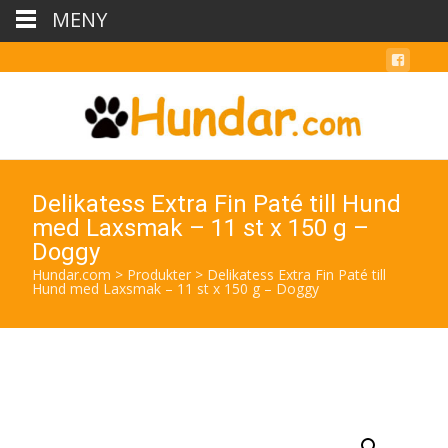
MENY
Delikatess Extra Fin Paté till Hund
med Laxsmak – 11 st x 150 g –
Doggy
Hundar.com
>
Produkter
>
Delikatess Extra Fin Paté till
Hund med Laxsmak – 11 st x 150 g – Doggy