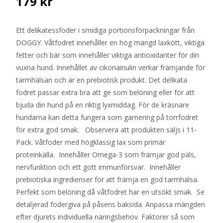
179
kr
Ett delikatessfoder i smidiga portionsförpackningar från
DOGGY. Våtfodret innehåller en hög mängd laxkött, viktiga
fetter och bär som innehåller viktiga antioxidanter för din
vuxna hund. Innehållet av cikoriainulin verkar främjande för
tarmhälsan och är en prebiotisk produkt. Det delikata
fodret passar extra bra att ge som belöning eller för att
bjuda din hund på en riktig lyxmiddag. För de kräsnare
hundarna kan detta fungera som garnering på torrfodret
för extra god smak. Observera att produkten säljs i 11-
Pack. Våtfoder med högklassig lax som primär
proteinkälla. Innehåller Omega-3 som främjar god päls,
nervfunktion och ett gott immunförsvar. Innehåller
prebiotiska ingredienser för att främja en god tarmhälsa.
Perfekt som belöning då våtfodret har en utsökt smak. Se
detaljerad fodergiva på påsens baksida. Anpassa mängden
efter djurets individuella näringsbehov. Faktorer så som