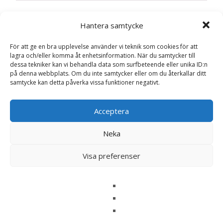
Hantera samtycke
Recensioner
För att ge en bra upplevelse använder vi teknik som cookies för att
lagra och/eller komma åt enhetsinformation. När du samtycker till
Det finns inga recensioner än.
dessa tekniker kan vi behandla data som surfbeteende eller unika ID:n
på denna webbplats. Om du inte samtycker eller om du återkallar ditt
Bli först med att recensera ”Chicken &
samtycke kan detta påverka vissa funktioner negativt.
Liver Våtfoder till Hund – 6 x 400 g –
Profine”
Acceptera
Din e-postadress kommer inte publiceras.
Obligatoriska fält
är märkta
*
Neka
Ditt betyg
*
Visa preferenser
Din recension
*