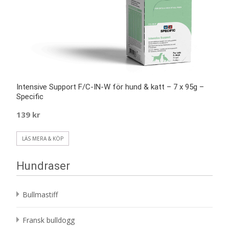
Intensive Support F/C-IN-W för hund & katt – 7 x 95g –
Specific
139
kr
LÄS MERA & KÖP
Hundraser
Bullmastiff
Fransk bulldogg