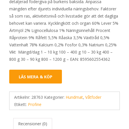
detaljerad fodergiva på burkens baksida. Anpassa
mängden efter djurets individuella näringsbehov. Faktorer
så som ras, aktivitetsnivå och livsstadie gör att det dagliga
behovet kan variera. Kycklingkött och organ 60% Lever 5%
Ärtmjöl 2% Lignocellulosa 1% Näringsinnehåll Procent
Råprotein 9% Råfett 5,5% Råaska 3,5% Växttråd 0,5%
Vattenhalt 78% Kalcium 0,2% Fosfor 0,3% Natrium 0,25%
Vikt Mängd/dag 1 – 10 kg 100 – 400 g 10 – 30 kg 400 –
800 g 30 – 90 kg 800 – 1200 g – EAN: 8595602554362
LÄS MERA & KÖP
Artikelnr:
28763
Kategorier:
Hundmat
,
Våtfoder
Etikett:
Profine
Recensioner (0)