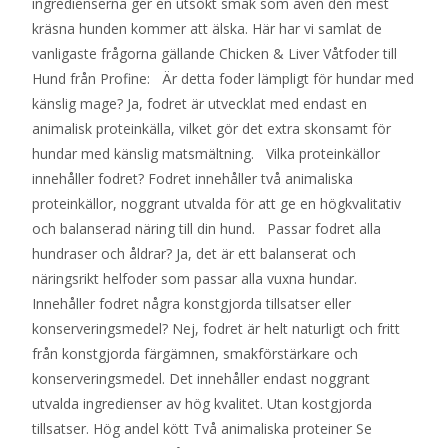
ingredienserna ger en utsökt smak som även den mest
kräsna hunden kommer att älska. Här har vi samlat de
vanligaste frågorna gällande Chicken & Liver Våtfoder till
Hund från Profine: Är detta foder lämpligt för hundar med
känslig mage? Ja, fodret är utvecklat med endast en
animalisk proteinkälla, vilket gör det extra skonsamt för
hundar med känslig matsmältning. Vilka proteinkällor
innehåller fodret? Fodret innehåller två animaliska
proteinkällor, noggrant utvalda för att ge en högkvalitativ
och balanserad näring till din hund. Passar fodret alla
hundraser och åldrar? Ja, det är ett balanserat och
näringsrikt helfoder som passar alla vuxna hundar.
Innehåller fodret några konstgjorda tillsatser eller
konserveringsmedel? Nej, fodret är helt naturligt och fritt
från konstgjorda färgämnen, smakförstärkare och
konserveringsmedel. Det innehåller endast noggrant
utvalda ingredienser av hög kvalitet. Utan kostgjorda
tillsatser. Hög andel kött Två animaliska proteiner Se