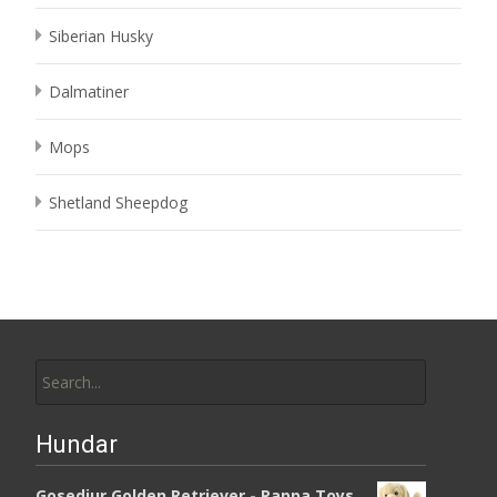
Siberian Husky
Dalmatiner
Mops
Shetland Sheepdog
Search
for:
Hundar
Gosedjur Golden Retriever - Rappa Toys