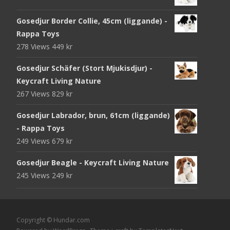
Gosedjur Border Collie, 45cm (liggande) -
Rappa Toys
278 Views
449
kr
Gosedjur Schäfer (Stort Mjukisdjur) -
Keycraft Living Nature
267 Views
829
kr
Gosedjur Labrador, brun, 61cm (liggande)
- Rappa Toys
249 Views
679
kr
Gosedjur Beagle - Keycraft Living Nature
245 Views
249
kr
Copyright © Hundar.com