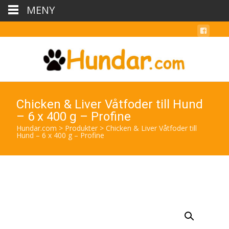
MENY
Chicken & Liver Våtfoder till Hund
– 6 x 400 g – Profine
Hundar.com
>
Produkter
>
Chicken & Liver Våtfoder till
Hund – 6 x 400 g – Profine