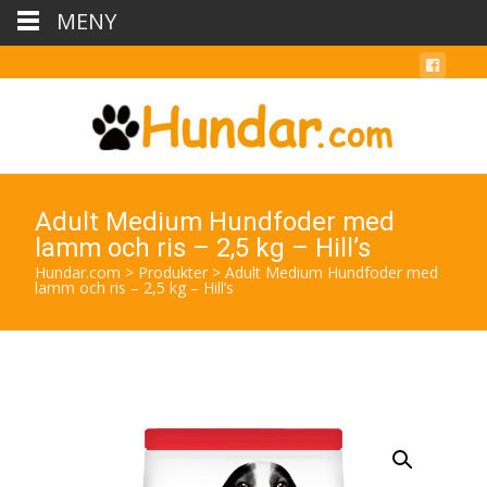
MENY
Adult Medium Hundfoder med
lamm och ris – 2,5 kg – Hill’s
Hundar.com
>
Produkter
>
Adult Medium Hundfoder med
lamm och ris – 2,5 kg – Hill’s