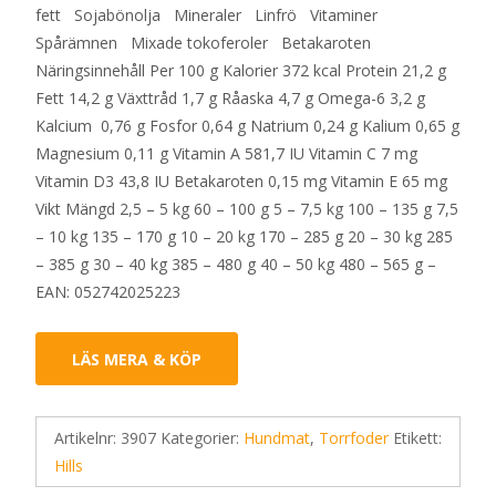
fett Sojabönolja Mineraler Linfrö Vitaminer
Spårämnen Mixade tokoferoler Betakaroten
Näringsinnehåll Per 100 g Kalorier 372 kcal Protein 21,2 g
Fett 14,2 g Växttråd 1,7 g Råaska 4,7 g Omega-6 3,2 g
Kalcium 0,76 g Fosfor 0,64 g Natrium 0,24 g Kalium 0,65 g
Magnesium 0,11 g Vitamin A 581,7 IU Vitamin C 7 mg
Vitamin D3 43,8 IU Betakaroten 0,15 mg Vitamin E 65 mg
Vikt Mängd 2,5 – 5 kg 60 – 100 g 5 – 7,5 kg 100 – 135 g 7,5
– 10 kg 135 – 170 g 10 – 20 kg 170 – 285 g 20 – 30 kg 285
– 385 g 30 – 40 kg 385 – 480 g 40 – 50 kg 480 – 565 g –
EAN: 052742025223
LÄS MERA & KÖP
Artikelnr:
3907
Kategorier:
Hundmat
,
Torrfoder
Etikett:
Hills