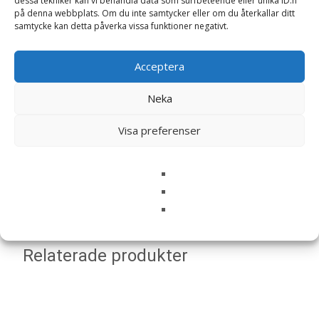
dessa tekniker kan vi behandla data som surfbeteende eller unika ID:n
på denna webbplats. Om du inte samtycker eller om du återkallar ditt
samtycke kan detta påverka vissa funktioner negativt.
Acceptera
Namn
*
Neka
E-post
*
Spara mitt namn, min e-postadress och webbplats i
Visa preferenser
denna webbläsare till nästa gång jag skriver en
kommentar.
Relaterade produkter