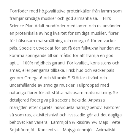
Torrfoder med högkvalitativa proteinkällor från lamm som
främjar smidiga muskler och god allmänhälsa. Hill’s
Science Plan Adult hundfoder med lamm och ris använder
en proteinkälla av hög kvalitet för smidiga muskler, fibrer
för hälsosam matsmältning och omega-6 för en vacker
päls. Speciellt utvecklat för att få den fullvuxna hunden att
komma springande till sin måltid för att främja en god
aptit. 100% nöjdhetsgaranti! För kvalitet, konsistens och
smak, eller pengarna tillbaka. Frisk hud och vacker päls
genom Omega-6 och Vitamin E. Stöttar tillväxt och
underhållande av smidiga muskler. Fullproppad med
naturliga fibrer för att stötta hälsosam matsmältning. Se
detaljerad fodergiva på säckens baksida. Anpassa
mängden efter djurets individuella näringsbehov. Faktorer
så som ras, aktivitetsnivå och livsstadie gör att det dagliga
behovet kan variera. Lammjöl 9% Risdrav 9% Majs Vete
Sojabönmjöl Koncentrat Majsglutenmjöl Animaliskt