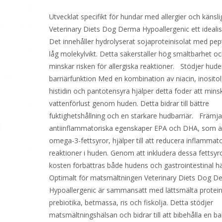
Utvecklat specifikt för hundar med allergier och känsli
Veterinary Diets Dog Derma Hypoallergenic ett idealis
Det innehåller hydrolyserat sojaproteinisolat med pep
låg molekylvikt. Detta säkerställer hög smältbarhet o
minskar risken för allergiska reaktioner. Stödjer hud
barriärfunktion Med en kombination av niacin, inositol,
histidin och pantotensyra hjälper detta foder att mins
vattenförlust genom huden. Detta bidrar till bättre
fuktighetshållning och en starkare hudbarriär. Främja
antiinflammatoriska egenskaper EPA och DHA, som ä
omega-3-fettsyror, hjälper till att reducera inflammat
reaktioner i huden. Genom att inkludera dessa fettsyro
kosten förbättras både hudens och gastrointestinal h
Optimalt för matsmältningen Veterinary Diets Dog D
Hypoallergenic är sammansatt med lättsmälta protein
prebiotika, betmassa, ris och fiskolja. Detta stödjer
matsmältningshälsan och bidrar till att bibehålla en b