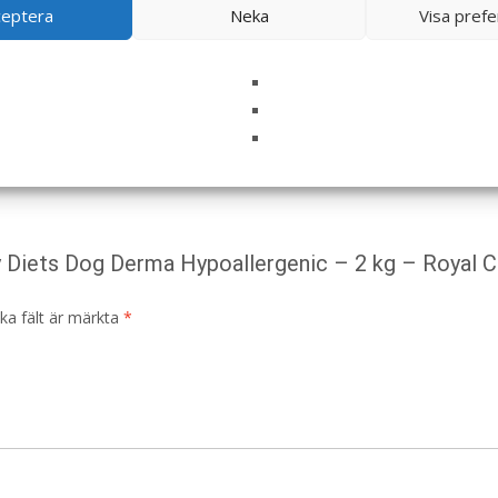
ceptera
Neka
Visa pref
ry Diets Dog Derma Hypoallergenic – 2 kg – Royal C
ska fält är märkta
*