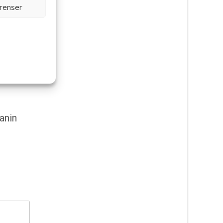
erenser
anin