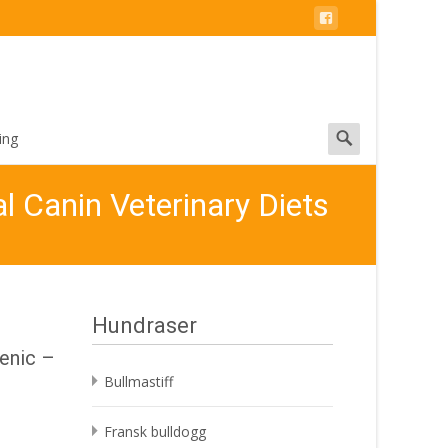
Search
ing
for:
l Canin Veterinary Diets
Hundraser
enic –
Bullmastiff
Fransk bulldogg