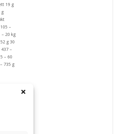
tt 19 g
 g
ikt
 105 –
 – 20 kg
352 g 30
g 437 –
55 – 60
 – 735 g
nary