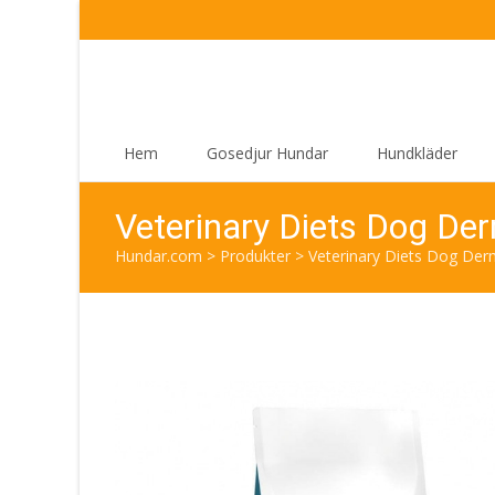
Skip
Hem
Gosedjur Hundar
Hundkläder
to
content
Veterinary Diets Dog Der
Hundar.com
>
Produkter
>
Veterinary Diets Dog Derm