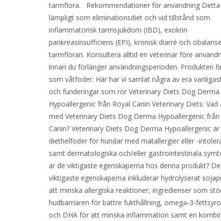
tarmflora. Rekommendationer för användning Detta 
lämpligt som eliminationsdiet och vid tillstånd som
inflammatorisk tarmsjukdom (IBD), exokrin
pankreasinsufficiens (EPI), kronisk diarré och obalanse
tarmfloran. Konsultera alltid en veterinär före använd
innan du förlänger användningsperioden. Produkten f
som våtfoder. Här har vi samlat några av era vanligas
och funderingar som rör Veterinary Diets Dog Derma
Hypoallergenic från Royal Canin Veterinary Diets: Vad 
med Veterinary Diets Dog Derma Hypoallergenic från
Canin? Veterinary Diets Dog Derma Hypoallergenic är 
diethelfoder för hundar med matallergier eller -intole
samt dermatologiska och/eller gastrointestinala symt
är de viktigaste egenskaperna hos denna produkt? De
viktigaste egenskaperna inkluderar hydrolyserat sojap
att minska allergiska reaktioner, ingredienser som stö
hudbarriären för bättre fukthållning, omega-3-fettsyr
och DHA för att minska inflammation samt en kombin