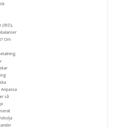
isk
 (IBD),
 obalanser
et? Om
etalning.
v
nskar
ning
iska
. Anpassa
er så
ga
yserat
Fiskolja
karider