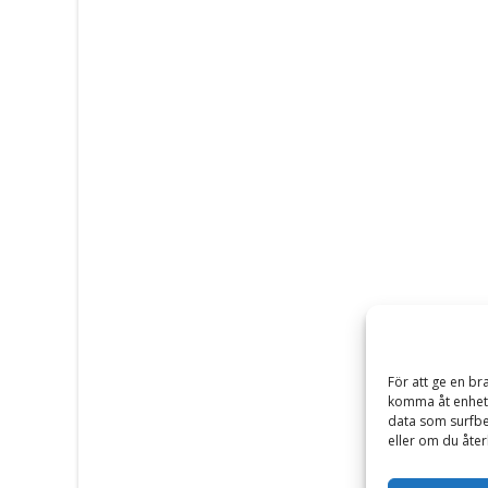
För att ge en br
komma åt enhets
data som surfbe
eller om du åter