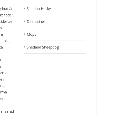
g hud är
Siberian Husky
kt foder.
tider av
Dalmatiner
ch
ens
Mops
 kolin,
ka
Shetland Sheepdog
r
r
oriska
r i
älsa.
erma
er,
alanserad