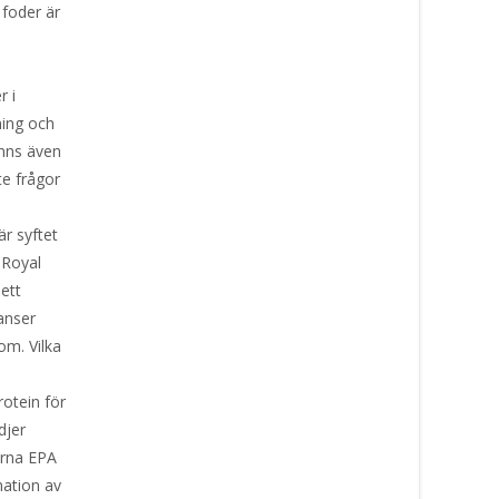
foder är
r i
ning och
inns även
te frågor
är syftet
 Royal
ett
ranser
om. Vilka
rotein för
djer
orna EPA
ation av