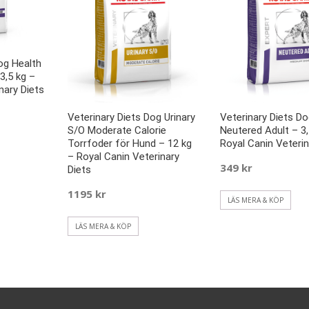
og Health
3,5 kg –
nary Diets
Veterinary Diets Dog Urinary
Veterinary Diets Do
S/O Moderate Calorie
Neutered Adult – 3,
Torrfoder för Hund – 12 kg
Royal Canin Veterin
– Royal Canin Veterinary
349
kr
Diets
1195
kr
LÄS MERA & KÖP
LÄS MERA & KÖP