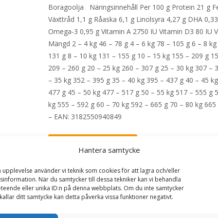
Boragoolja Näringsinnehåll Per 100 g Protein 21 g Fe
Växttråd 1,1 g Råaska 6,1 g Linolsyra 4,27 g DHA 0,33
Omega-3 0,95 g Vitamin A 2750 IU Vitamin D3 80 IU V
Mängd 2 – 4 kg 46 – 78 g 4 – 6 kg 78 – 105 g 6 – 8 kg
131 g 8 – 10 kg 131 – 155 g 10 – 15 kg 155 – 209 g 15
209 – 260 g 20 – 25 kg 260 – 307 g 25 – 30 kg 307 – 
– 35 kg 352 – 395 g 35 – 40 kg 395 – 437 g 40 – 45 k
477 g 45 – 50 kg 477 – 517 g 50 – 55 kg 517 – 555 g 
kg 555 – 592 g 60 – 70 kg 592 – 665 g 70 – 80 kg 665
– EAN: 3182550940849
LÄS MERA & KÖP
Hantera samtycke
a upplevelse använder vi teknik som cookies för att lagra och/eller
information. När du samtycker till dessa tekniker kan vi behandla
Artikelnr:
2046
Kategorier:
Allergi
,
Djurtyp
,
Hund
,
teende eller unika ID:n på denna webbplats. Om du inte samtycker
Hundmat
,
Veterinärfoder
Etikett:
Royal Canin Veteri
kallar ditt samtycke kan detta påverka vissa funktioner negativt.
Diets