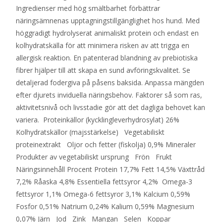
Ingredienser med hög smältbarhet förbättrar
näringsämnenas upptagningstillgänglighet hos hund. Med
höggradigt hydrolyserat animaliskt protein och endast en
kolhydratskälla för att minimera risken av att trigga en
allergisk reaktion. En patenterad blandning av prebiotiska
fibrer hjälper till att skapa en sund avföringskvalitet. Se
detaljerad fodergiva på påsens baksida. Anpassa mängden
efter djurets inviduella näringsbehov. Faktorer så som ras,
aktivitetsnivå och livsstadie gör att det dagliga behovet kan
variera. Proteinkällor (kycklingleverhydrosylat) 26%
Kolhydratskällor (majsstärkelse) Vegetabiliskt
proteinextrakt Oljor och fetter (fiskolja) 0,9% Mineraler
Produkter av vegetabiliskt ursprung Frön Frukt
Näringsinnehåll Procent Protein 17,7% Fett 14,5% Växttråd
7,2% Råaska 4,8% Essentiella fettsyror 4,2% Omega-3
fettsyror 1,1% Omega-6 fettsyror 3,1% Kalcium 0,59%
Fosfor 0,51% Natrium 0,24% Kalium 0,59% Magnesium
0,07% Järn Jod Zink Mangan Selen Koppar