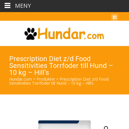
MENY
Prescription Diet z/d Food
Sensitivities Torrfoder till Hund –
10 kg – Hill’s
Hundar.com
>
Produkter
>
Prescription Diet z/d Food
Sensitivities Torrfoder till Hund – 10 kg – Hill’s