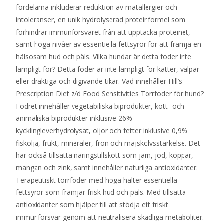
fördelarna inkluderar reduktion av matallergier och -
intoleranser, en unik hydrolyserad proteinformel som
förhindrar immunförsvaret från att upptäcka proteinet,
samt höga nivåer av essentiella fettsyror för att främja en
hälsosam hud och päls. Vilka hundar är detta foder inte
lämpligt för? Detta foder är inte lämpligt för katter, valpar
eller dräktiga och digivande tikar. Vad innehåller Hill’s
Prescription Diet z/d Food Sensitivities Torrfoder för hund?
Fodret innehåller vegetabiliska biprodukter, kött- och
animaliska biprodukter inklusive 26%
kycklingleverhydrolysat, oljor och fetter inklusive 0,9%
fiskolja, frukt, mineraler, frön och majskolvsstärkelse. Det
har också tillsatta näringstillskott som järn, jod, koppar,
mangan och zink, samt innehåller naturliga antioxidanter.
Terapeutiskt torrfoder med höga halter essentiella
fettsyror som främjar frisk hud och päls. Med tillsatta
antioxidanter som hjälper till att stödja ett friskt
immunförsvar genom att neutralisera skadliga metaboliter.