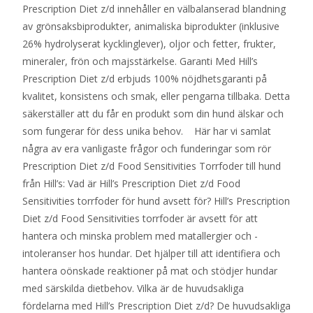
Prescription Diet z/d innehåller en välbalanserad blandning
av grönsaksbiprodukter, animaliska biprodukter (inklusive
26% hydrolyserat kycklinglever), oljor och fetter, frukter,
mineraler, frön och majsstärkelse. Garanti Med Hill’s
Prescription Diet z/d erbjuds 100% nöjdhetsgaranti på
kvalitet, konsistens och smak, eller pengarna tillbaka. Detta
säkerställer att du får en produkt som din hund älskar och
som fungerar för dess unika behov. Här har vi samlat
några av era vanligaste frågor och funderingar som rör
Prescription Diet z/d Food Sensitivities Torrfoder till hund
från Hill’s: Vad är Hill’s Prescription Diet z/d Food
Sensitivities torrfoder för hund avsett för? Hill’s Prescription
Diet z/d Food Sensitivities torrfoder är avsett för att
hantera och minska problem med matallergier och -
intoleranser hos hundar. Det hjälper till att identifiera och
hantera oönskade reaktioner på mat och stödjer hundar
med särskilda dietbehov. Vilka är de huvudsakliga
fördelarna med Hill’s Prescription Diet z/d? De huvudsakliga