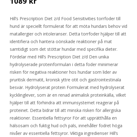
1089
kr
Hill’s Prescription Diet z/d Food Sensitivities torrfoder till
hund är speciellt formulerat för att möta hundars behov vid
matallergier och intoleranser. Detta torrfoder hjälper till att
identifiera och hantera oönskade reaktioner på mat
samtidigt som det stöttar hundar med specifika dieter.
Fördelar med Hill’s Prescription Diet z/d Den unika
hydrolyserade proteinformulan i detta foder minimerar
risken för negativa reaktioner hos hundar som lider av
pruritisk dermatit, kronisk yttre otit och gastrointestinala
besvär. Hydrolyserat protein Formulerat med hydrolyserat
kycklinglever, som är en renad animalisk proteinkälla, vilket
hjälper till att förhindra att immunsystemet reagerar på
proteinet. Detta bidrar till att minska risken för allergiska
reaktioner. Essentiella fettsyror För att upprätthålla en
hälsosam och fuktig hud och päls, innehåller fodret höga
nivåer av essentiella fettsyror. Viktiga ingredienser Hill’s