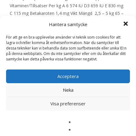
Vitaminer/Tillsatser Per kg A 6 574 IU D3 659 IU E 830 mg
C 115 mg Betakaroten 1,4 mg Vikt Mängd 2,5 – 5 kg 65 –
105 g 5 – 10 kg 105 – 180 g 10 – 20 kg 180 – 300 g 20 – 30
Hantera samtycke
kg 300 – 410 g 30 – 40 kg 410 – 505 g 40 – 50 kg 505 –
550 g – EAN: 052742040417
För att ge en bra upplevelse använder vi teknik som cookies för att
lagra och/eller komma åt enhetsinformation. När du samtycker till
dessa tekniker kan vi behandla data som surfbeteende eller unika ID:n
på denna webbplats. Om du inte samtycker eller om du återkallar ditt
LÄS MERA & KÖP
samtycke kan detta påverka vissa funktioner negativt.
Artikelnr:
13382
Kategorier:
Acceptera
Allergi
,
Djurtyp
,
Hund
,
Hundmat
,
Veterinärfoder
Etikett:
Hills
Neka
Visa preferenser
Recensioner (0)
Recensioner