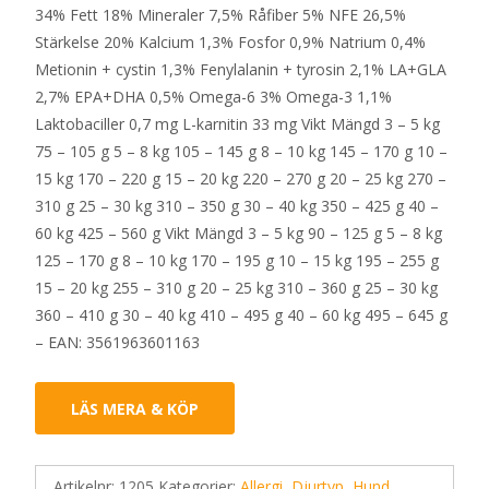
34% Fett 18% Mineraler 7,5% Råfiber 5% NFE 26,5%
Stärkelse 20% Kalcium 1,3% Fosfor 0,9% Natrium 0,4%
Metionin + cystin 1,3% Fenylalanin + tyrosin 2,1% LA+GLA
2,7% EPA+DHA 0,5% Omega-6 3% Omega-3 1,1%
Laktobaciller 0,7 mg L-karnitin 33 mg Vikt Mängd 3 – 5 kg
75 – 105 g 5 – 8 kg 105 – 145 g 8 – 10 kg 145 – 170 g 10 –
15 kg 170 – 220 g 15 – 20 kg 220 – 270 g 20 – 25 kg 270 –
310 g 25 – 30 kg 310 – 350 g 30 – 40 kg 350 – 425 g 40 –
60 kg 425 – 560 g Vikt Mängd 3 – 5 kg 90 – 125 g 5 – 8 kg
125 – 170 g 8 – 10 kg 170 – 195 g 10 – 15 kg 195 – 255 g
15 – 20 kg 255 – 310 g 20 – 25 kg 310 – 360 g 25 – 30 kg
360 – 410 g 30 – 40 kg 410 – 495 g 40 – 60 kg 495 – 645 g
– EAN: 3561963601163
LÄS MERA & KÖP
Artikelnr:
1205
Kategorier:
Allergi
,
Djurtyp
,
Hund
,