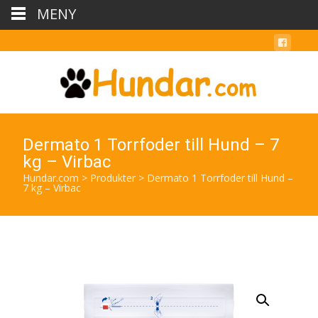
MENY
Dermato 1 Torrfoder till Hund – 7
kg – Virbac
Hundar.com
>
Produkter
>
Dermato 1 Torrfoder till Hund –
7 kg – Virbac