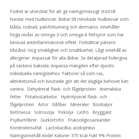
Fodret är utvecklat för att ge näringsmässigt stöd till
hundar med hudbesvär. Bidrar till minskade hudbesvär som
klåda, rodnad, pälsförtunning och dermatos. Innehåller
höga nivåer av omega-3 och omega-6 fettsyror som har
bevisad antiinflammatorisk effekt. Förbättrar pälsens
tillstånd. Hög smaklighet och smältbarhet. Lågt innehåll av
allergener. Anpassat för alla åldrar. Se detaljerad fodergiva
på säckens baksida. Anpassa mängden efter djurets
individuella näringsbehov. Faktorer så som ras,
aktivitetsnivå och livsstadie gör att det dagliga behovet kan
variera. Dehydrerat fläsk- och fågelprotein Animaliska
fetter Potatisstärkelse Hydrolyserat fläsk- och
fågelprotein Ärtor Råfiber Mineraler Bönbaljor
Betmassa Solrosolja Fiskolja Linfrö Bryggjäst
Psylliumfibrer Gurkörtsfrö Frukooligiosackarider
Kondroitinsulfat Lactobacillus acidophilus
Näringsinnehåll Andel Kalorier 375 kcal Fukt 9% Protein