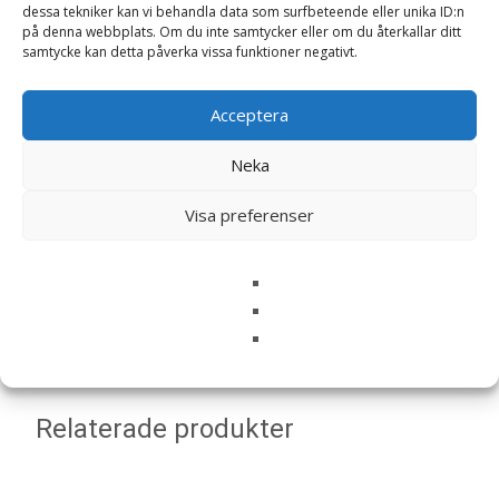
dessa tekniker kan vi behandla data som surfbeteende eller unika ID:n
på denna webbplats. Om du inte samtycker eller om du återkallar ditt
samtycke kan detta påverka vissa funktioner negativt.
Acceptera
Namn
*
Neka
E-post
*
Visa preferenser
Spara mitt namn, min e-postadress och webbplats i
denna webbläsare till nästa gång jag skriver en
kommentar.
Relaterade produkter