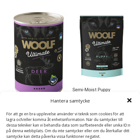
Semi-Moist Puppy
Torrfoder för Valp – 1 kg –
Hantera samtycke
Woolf Snacks
Deer and Blueberry
279
kr
Våtfoder för Hund – 6 x
För att ge en bra upplevelse använder vi teknik som cookies för att
400 g – Woolf Snacks
lagra och/eller komma åt enhetsinformation. När du samtycker till
LÄS MERA & KÖP
dessa tekniker kan vi behandla data som surfbeteende eller unika ID:n
329
kr
på denna webbplats. Om du inte samtycker eller om du återkallar ditt
samtycke kan detta påverka vissa funktioner negativt.
LÄS MERA & KÖP