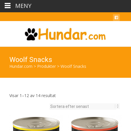
MENY
Woolf Snacks
Hundar.com
>
Produkter
>
Woolf Snacks
Sortera
Visar 1–12 av 14 resultat
efter
senaste