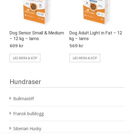
Dog Senior Small & Medium
Dog Adult Light in Fat – 12
– 12 kg – Iams
kg – Iams
609
kr
569
kr
LÄS MERA & KÖP
LÄS MERA & KÖP
Hundraser
Bullmastiff
Fransk bulldogg
Siberian Husky