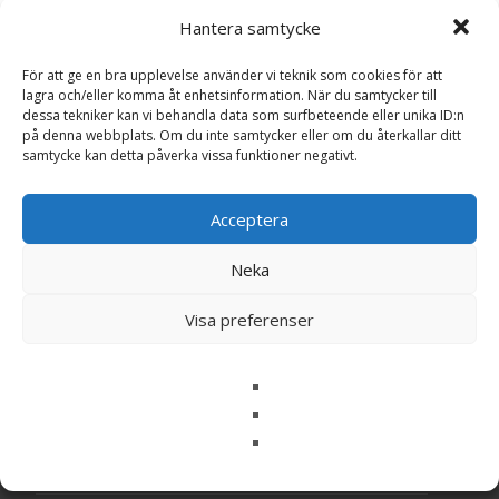
Hantera samtycke
Dalmatiner
För att ge en bra upplevelse använder vi teknik som cookies för att
Mops
lagra och/eller komma åt enhetsinformation. När du samtycker till
dessa tekniker kan vi behandla data som surfbeteende eller unika ID:n
på denna webbplats. Om du inte samtycker eller om du återkallar ditt
Shetland Sheepdog
samtycke kan detta påverka vissa funktioner negativt.
Acceptera
Neka
Search
Visa preferenser
for:
Hundar
Gosedjur Golden Retriever - Rappa Toys
382 Views
279
kr