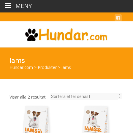
MENY
Iams
Hundar.com
>
Produkter
>
Iams
Sortera
Visar alla 2 resultat
efter
senaste