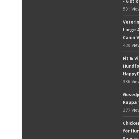
- 6 st 
501 Vi
Veteri
Large A
Canin V
439 Vi
Fit & V
Hundfod
Happy
386 Vi
Gosedju
Rappa 
377 Vi
Chicke
för Hun
Snacks