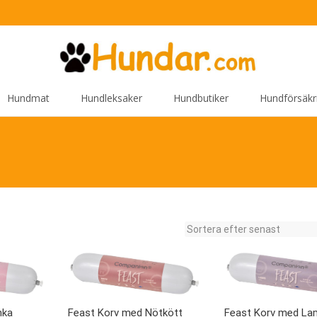
Hundmat
Hundleksaker
Hundbutiker
Hundförsäkr
nka
Feast Korv med Nötkött
Feast Korv med L