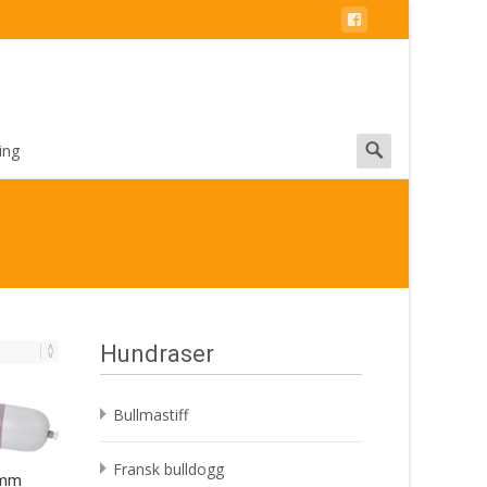
Search
ing
for:
Hundraser
Bullmastiff
Fransk bulldogg
amm