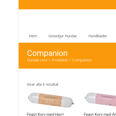
Skip
Hem
Gosedjur Hundar
Hundkläder
to
content
Companion
Hundar.com
>
Produkter
>
Companion
Sortera
Visar alla 6 resultat
efter
senaste
Feast Korv med Hjort
Feast Korv med A