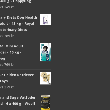
x 400 g - HappyDog
ews
349
kr
nary Diets Dog Health
dult - 13 kg - Royal
eterinary Diets
ews
785
kr
ital Mini Adult
er - 10 kg -
Dog
ews
769
kr
r Golden Retriever -
Toys
ews
279
kr
n and Sage Våtfoder
d - 6 x 400 g - Woolf