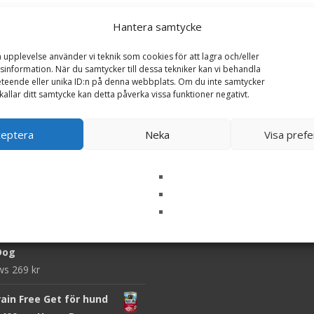
Hantera samtycke
ar
a upplevelse använder vi teknik som cookies för att lagra och/eller
information. När du samtycker till dessa tekniker kan vi behandla
er Junior - 15 kg -
teende eller unika ID:n på denna webbplats. Om du inte samtycker
et Food
kallar ditt samtycke kan detta påverka vissa funktioner negativt.
iews
689
kr
ceptera
Neka
Visa pref
Light 19/7 Hundfoder -
 AlgGutten
ews
279
kr
ain Free Nötkött för
6 st x 400 g -
Dog
ews
269
kr
ain Free Get för hund